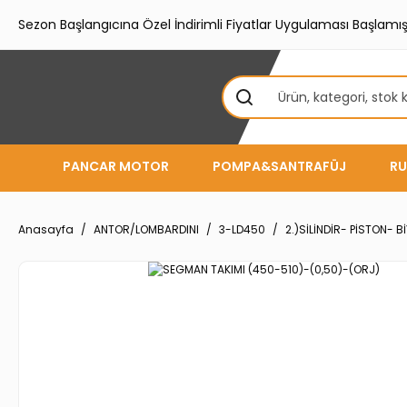
Sezon Başlangıcına Özel İndirimli Fiyatlar Uygulaması Başlamışt
PANCAR MOTOR
POMPA&SANTRAFÜJ
RU
Anasayfa
ANTOR/LOMBARDINI
3-LD450
2.)SİLİNDİR- PİSTON- 