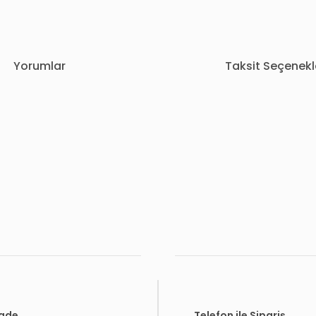
Yorumlar
Taksit Seçenekl
rda yetersiz gördüğünüz noktaları öneri formunu kullanarak tarafımıza i
Bu ürüne ilk yorumu siz yapın!
Yorum Yaz
İade
Telefon ile Sipariş