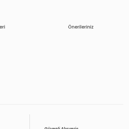
eri
Önerileriniz
letebilirsiniz.
Güvenli Alışveriş