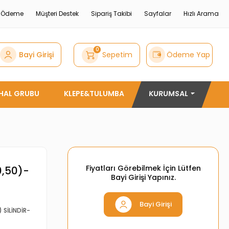
e Ödeme
Müşteri Destek
Sipariş Takibi
Sayfalar
Hızlı Arama
0
Bayi Girişi
Sepetim
Ödeme Yap
THAL GRUBU
KLEPE&TULUMBA
KURUMSAL
Fiyatları Görebilmek İçin Lütfen
0,50)-
Bayi Girişi Yapınız.
Bayi Girişi
) SİLİNDİR-