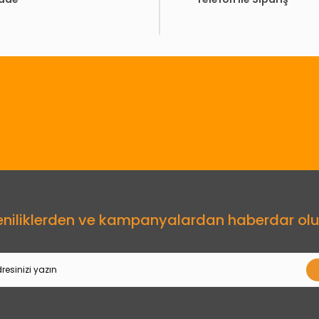
Gönder
eniliklerden ve kampanyalardan haberdar olu