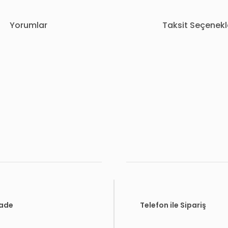
Yorumlar
Taksit Seçenekl
rda yetersiz gördüğünüz noktaları öneri formunu kullanarak tarafımıza i
Bu ürüne ilk yorumu siz yapın!
Yorum Yaz
İade
Telefon ile Sipariş