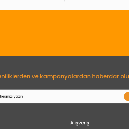
Gönder
eniliklerden ve kampanyalardan haberdar olu
Alışveriş