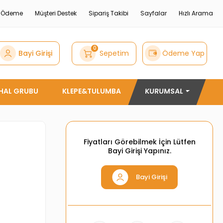
e Ödeme
Müşteri Destek
Sipariş Takibi
Sayfalar
Hızlı Arama
0
Bayi Girişi
Sepetim
Ödeme Yap
THAL GRUBU
KLEPE&TULUMBA
KURUMSAL
Fiyatları Görebilmek İçin Lütfen
Bayi Girişi Yapınız.
Bayi Girişi