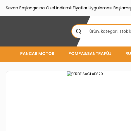
Sezon Başlangıcına Özel İndirimli Fiyatlar Uygulaması Başlamışt
PANCAR MOTOR
POMPA&SANTRAFÜJ
RU