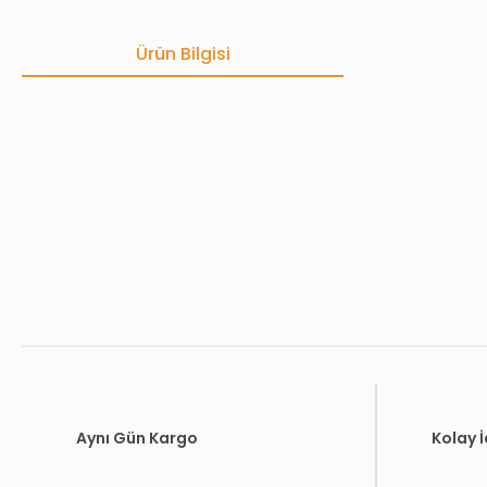
Ürün Bilgisi
Bu ürünün fiyat bilgisi, resim, ürün açıklamalarında ve diğer konula
Görüş ve önerileriniz için teşekkür ederiz.
Ürün resmi kalitesiz, bozuk veya görüntülenemiyor.
Ürün açıklamasında eksik bilgiler bulunuyor.
Ürün bilgilerinde hatalar bulunuyor.
Ürün fiyatı diğer sitelerden daha pahalı.
Bu ürüne benzer farklı alternatifler olmalı.
Aynı Gün Kargo
Kolay 