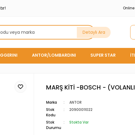
ır!
Onlin
Detaylı Ara
GGERINI
ANTOR/LOMBARDINI
SUPER STAR
İ
MARŞ KİTİ -BOSCH - (VOLANLI
Marka
ANTOR
Stok
20900011022
Kodu
Stok
Stokta Var
Durumu