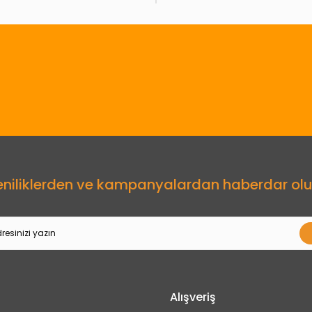
Gönder
eniliklerden ve kampanyalardan haberdar olu
Alışveriş