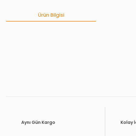
Ürün Bilgisi
Bu ürünün fiyat bilgisi, resim, ürün açıklamalarında ve diğer konula
Görüş ve önerileriniz için teşekkür ederiz.
Ürün resmi kalitesiz, bozuk veya görüntülenemiyor.
Ürün açıklamasında eksik bilgiler bulunuyor.
Ürün bilgilerinde hatalar bulunuyor.
Ürün fiyatı diğer sitelerden daha pahalı.
Bu ürüne benzer farklı alternatifler olmalı.
Aynı Gün Kargo
Kolay 