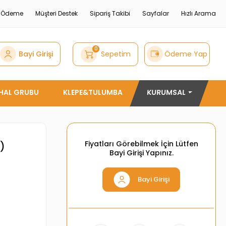
e Ödeme
Müşteri Destek
Sipariş Takibi
Sayfalar
Hızlı Arama
0
Bayi Girişi
Sepetim
Ödeme Yap
THAL GRUBU
KLEPE&TULUMBA
KURUMSAL
Fiyatları Görebilmek İçin Lütfen
)
Bayi Girişi Yapınız.
Bayi Girişi