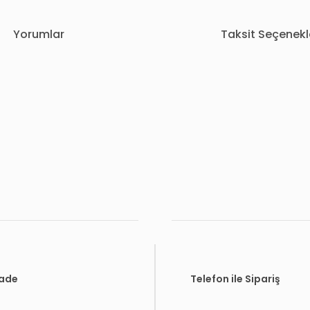
Yorumlar
Taksit Seçenekl
rda yetersiz gördüğünüz noktaları öneri formunu kullanarak tarafımıza i
Bu ürüne ilk yorumu siz yapın!
Yorum Yaz
İade
Telefon ile Sipariş