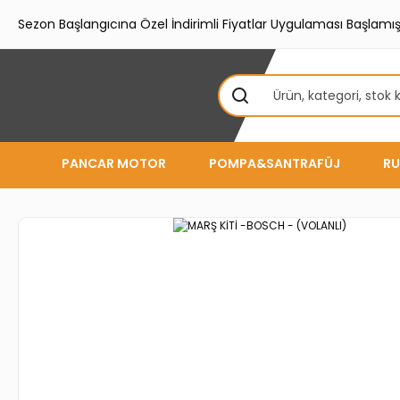
Sezon Başlangıcına Özel İndirimli Fiyatlar Uygulaması Başlamışt
PANCAR MOTOR
POMPA&SANTRAFÜJ
RU