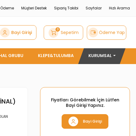
e Ödeme
Müşteri Destek
Sipariş Takibi
Sayfalar
Hızlı Arama
0
Bayi Girişi
Sepetim
Ödeme Yap
THAL GRUBU
KLEPE&TULUMBA
KURUMSAL
Fiyatları Görebilmek İçin Lütfen
İNAL)
Bayi Girişi Yapınız.
VOLAN
Bayi Girişi