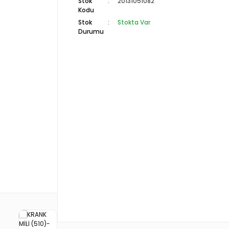
Stok
20131051082
Kodu
Stok
Stokta Var
Durumu