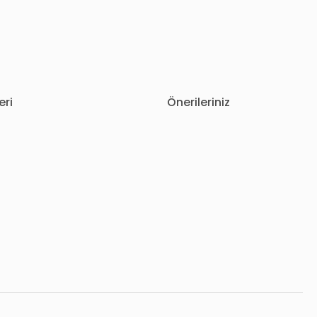
eri
Önerileriniz
letebilirsiniz.