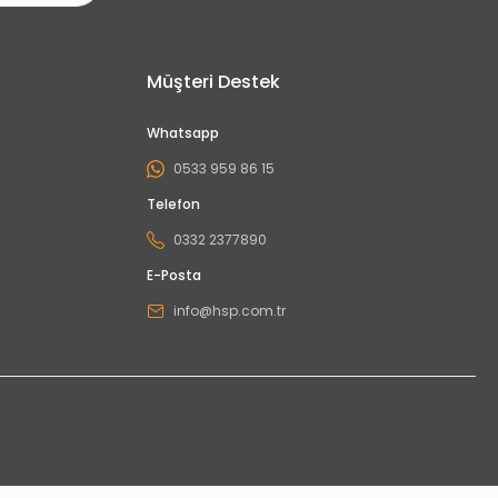
Müşteri Destek
Whatsapp
0533 959 86 15
Telefon
0332 2377890
E-Posta
info@hsp.com.tr