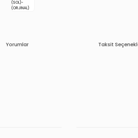
Yorumlar
Taksit Seçenekl
rda yetersiz gördüğünüz noktaları öneri formunu kullanarak tarafımıza i
Bu ürüne ilk yorumu siz yapın!
Yorum Yaz