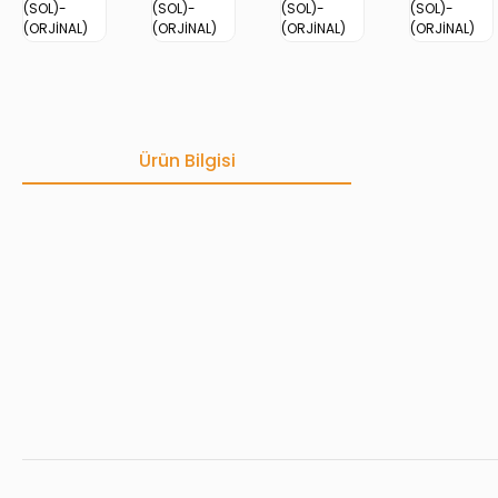
Ürün Bilgisi
Bu ürünün fiyat bilgisi, resim, ürün açıklamalarında ve diğer konula
Görüş ve önerileriniz için teşekkür ederiz.
Ürün resmi kalitesiz, bozuk veya görüntülenemiyor.
Ürün açıklamasında eksik bilgiler bulunuyor.
Ürün bilgilerinde hatalar bulunuyor.
Ürün fiyatı diğer sitelerden daha pahalı.
Bu ürüne benzer farklı alternatifler olmalı.