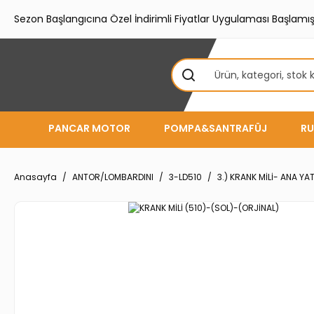
Sezon Başlangıcına Özel İndirimli Fiyatlar Uygulaması Başlamışt
PANCAR MOTOR
POMPA&SANTRAFÜJ
RU
Anasayfa
ANTOR/LOMBARDINI
3-LD510
3.) KRANK MİLİ- ANA Y