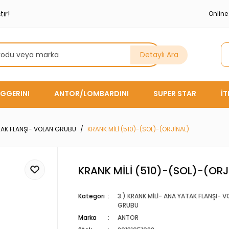
ır!
Onlin
Detaylı Ara
GGERINI
ANTOR/LOMBARDINI
SUPER STAR
İ
ATAK FLANŞI- VOLAN GRUBU
KRANK MİLİ (510)-(SOL)-(ORJİNAL)
KRANK MİLİ (510)-(SOL)-(ORJ
Kategori
3.) KRANK MİLİ- ANA YATAK FLANŞI- 
GRUBU
Marka
ANTOR