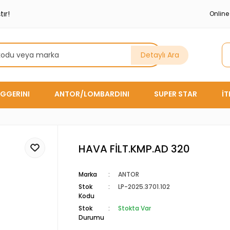
ır!
Onlin
Detaylı Ara
GGERINI
ANTOR/LOMBARDINI
SUPER STAR
İ
HAVA FİLT.KMP.AD 320
Marka
ANTOR
Stok
LP-2025.3701.102
Kodu
Stok
Stokta Var
Durumu