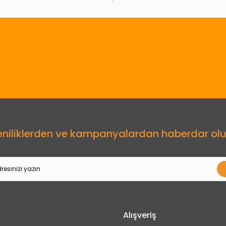
Gönder
eniliklerden ve kampanyalardan haberdar olu
Alışveriş