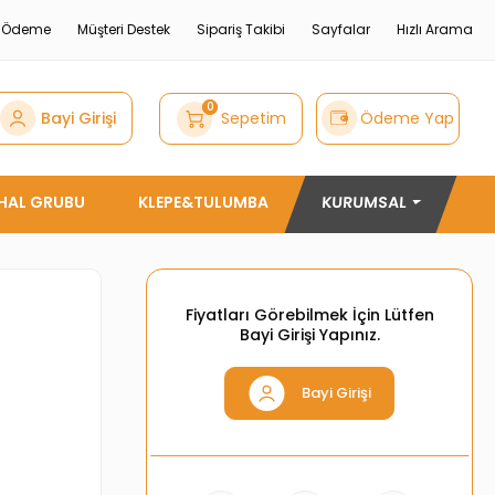
e Ödeme
Müşteri Destek
Sipariş Takibi
Sayfalar
Hızlı Arama
0
Bayi Girişi
Sepetim
Ödeme Yap
THAL GRUBU
KLEPE&TULUMBA
KURUMSAL
Fiyatları Görebilmek İçin Lütfen
Bayi Girişi Yapınız.
Bayi Girişi