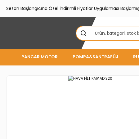
Sezon Başlangıcına Özel İndirimli Fiyatlar Uygulaması Başlamışt
PANCAR MOTOR
POMPA&SANTRAFÜJ
RU