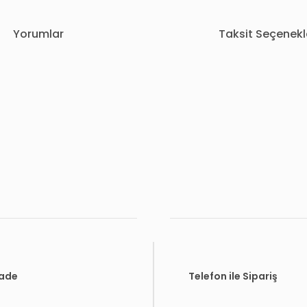
Yorumlar
Taksit Seçenekl
rda yetersiz gördüğünüz noktaları öneri formunu kullanarak tarafımıza i
Bu ürüne ilk yorumu siz yapın!
Yorum Yaz
İade
Telefon ile Sipariş