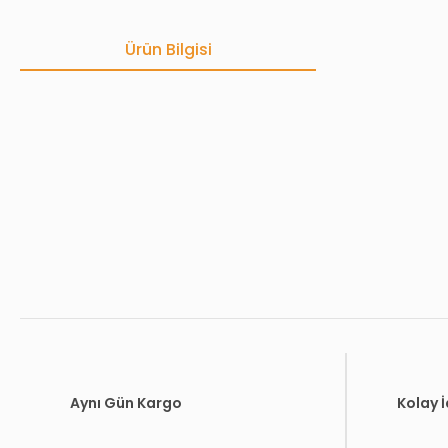
Ürün Bilgisi
Bu ürünün fiyat bilgisi, resim, ürün açıklamalarında ve diğer konula
Görüş ve önerileriniz için teşekkür ederiz.
Ürün resmi kalitesiz, bozuk veya görüntülenemiyor.
Ürün açıklamasında eksik bilgiler bulunuyor.
Ürün bilgilerinde hatalar bulunuyor.
Ürün fiyatı diğer sitelerden daha pahalı.
Bu ürüne benzer farklı alternatifler olmalı.
Aynı Gün Kargo
Kolay 