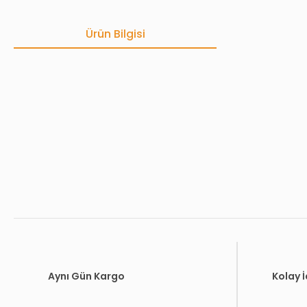
Ürün Bilgisi
Bu ürünün fiyat bilgisi, resim, ürün açıklamalarında ve diğer konula
Görüş ve önerileriniz için teşekkür ederiz.
Ürün resmi kalitesiz, bozuk veya görüntülenemiyor.
Ürün açıklamasında eksik bilgiler bulunuyor.
Ürün bilgilerinde hatalar bulunuyor.
Ürün fiyatı diğer sitelerden daha pahalı.
Bu ürüne benzer farklı alternatifler olmalı.
Aynı Gün Kargo
Kolay 