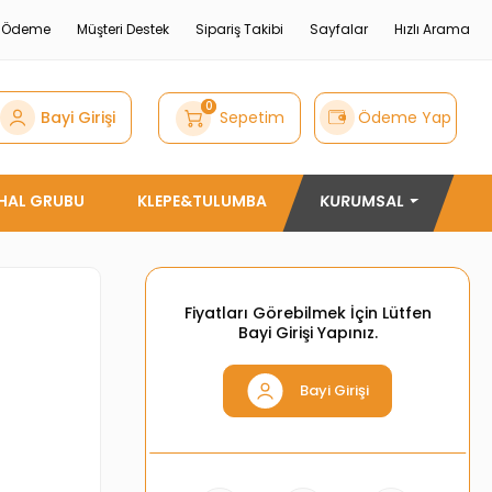
e Ödeme
Müşteri Destek
Sipariş Takibi
Sayfalar
Hızlı Arama
0
Bayi Girişi
Sepetim
Ödeme Yap
THAL GRUBU
KLEPE&TULUMBA
KURUMSAL
Fiyatları Görebilmek İçin Lütfen
Bayi Girişi Yapınız.
Bayi Girişi