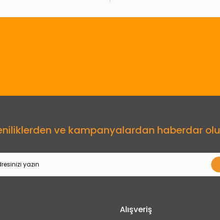
Gönder
eniliklerden ve kampanyalardan haberdar olu
Alışveriş