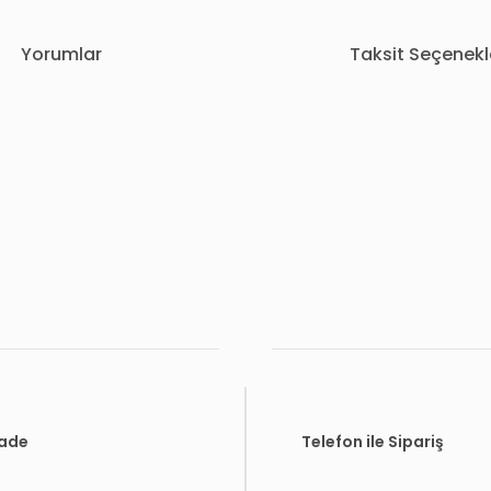
Yorumlar
Taksit Seçenekl
rda yetersiz gördüğünüz noktaları öneri formunu kullanarak tarafımıza i
Bu ürüne ilk yorumu siz yapın!
Yorum Yaz
İade
Telefon ile Sipariş