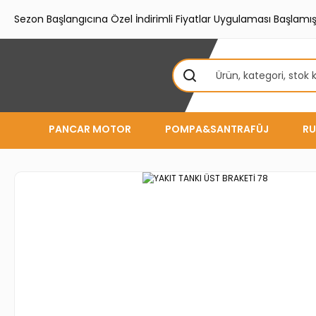
Sezon Başlangıcına Özel İndirimli Fiyatlar Uygulaması Başlamışt
PANCAR MOTOR
POMPA&SANTRAFÜJ
RU