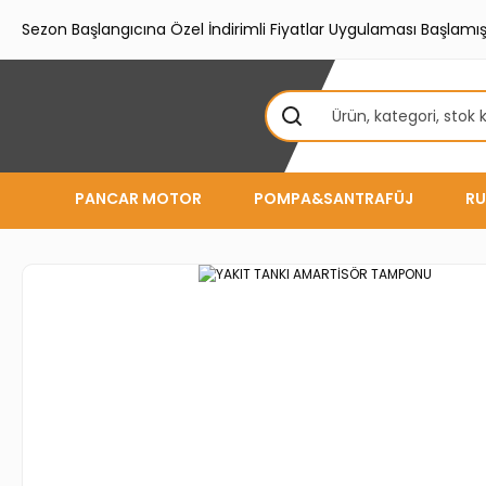
Sezon Başlangıcına Özel İndirimli Fiyatlar Uygulaması Başlamışt
PANCAR MOTOR
POMPA&SANTRAFÜJ
RU