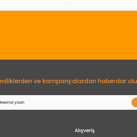
Gönder
eniliklerden ve kampanyalardan haberdar olu
Alışveriş