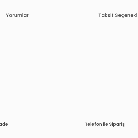
Yorumlar
Taksit Seçenekl
rda yetersiz gördüğünüz noktaları öneri formunu kullanarak tarafımıza i
Bu ürüne ilk yorumu siz yapın!
Yorum Yaz
İade
Telefon ile Sipariş