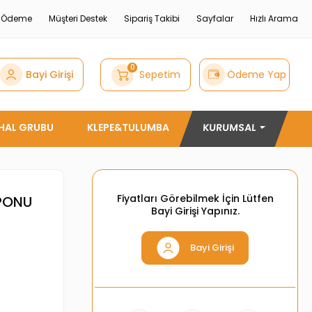
e Ödeme
Müşteri Destek
Sipariş Takibi
Sayfalar
Hızlı Arama
0
Bayi Girişi
Sepetim
Ödeme Yap
THAL GRUBU
KLEPE&TULUMBA
KURUMSAL
Fiyatları Görebilmek İçin Lütfen
PONU
Bayi Girişi Yapınız.
Bayi Girişi