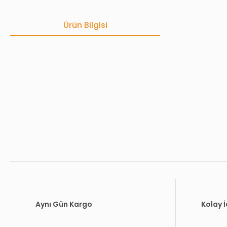
Ürün Bilgisi
Bu ürünün fiyat bilgisi, resim, ürün açıklamalarında ve diğer konula
Görüş ve önerileriniz için teşekkür ederiz.
Ürün resmi kalitesiz, bozuk veya görüntülenemiyor.
Ürün açıklamasında eksik bilgiler bulunuyor.
Ürün bilgilerinde hatalar bulunuyor.
Ürün fiyatı diğer sitelerden daha pahalı.
Bu ürüne benzer farklı alternatifler olmalı.
Aynı Gün Kargo
Kolay 