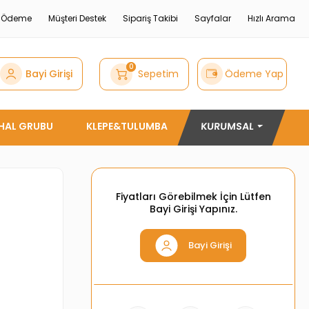
e Ödeme
Müşteri Destek
Sipariş Takibi
Sayfalar
Hızlı Arama
0
Bayi Girişi
Sepetim
Ödeme Yap
THAL GRUBU
KLEPE&TULUMBA
KURUMSAL
Fiyatları Görebilmek İçin Lütfen
Bayi Girişi Yapınız.
Bayi Girişi