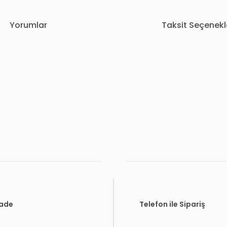
Yorumlar
Taksit Seçenekl
rda yetersiz gördüğünüz noktaları öneri formunu kullanarak tarafımıza i
Bu ürüne ilk yorumu siz yapın!
Yorum Yaz
İade
Telefon ile Sipariş