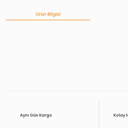
Ürün Bilgisi
Bu ürünün fiyat bilgisi, resim, ürün açıklamalarında ve diğer konula
Görüş ve önerileriniz için teşekkür ederiz.
Ürün resmi kalitesiz, bozuk veya görüntülenemiyor.
Ürün açıklamasında eksik bilgiler bulunuyor.
Ürün bilgilerinde hatalar bulunuyor.
Ürün fiyatı diğer sitelerden daha pahalı.
Bu ürüne benzer farklı alternatifler olmalı.
Aynı Gün Kargo
Kolay 