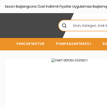
Sezon Başlangıcına Özel İndirimli Fiyatlar Uygulaması Başlamışt
PANCAR MOTOR
POMPA&SANTRAFÜJ
RU