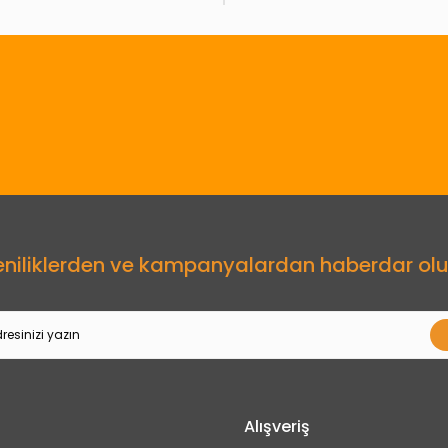
Gönder
eniliklerden ve kampanyalardan haberdar olu
Alışveriş