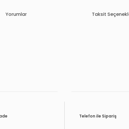
Yorumlar
Taksit Seçenekl
rda yetersiz gördüğünüz noktaları öneri formunu kullanarak tarafımıza i
Bu ürüne ilk yorumu siz yapın!
Yorum Yaz
İade
Telefon ile Sipariş