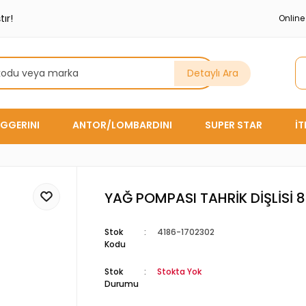
ır!
Onlin
Detaylı Ara
GGERINI
ANTOR/LOMBARDINI
SUPER STAR
İ
YAĞ POMPASI TAHRİK DİŞLİSİ 
Stok
4186-1702302
Kodu
Stok
Stokta Yok
Durumu