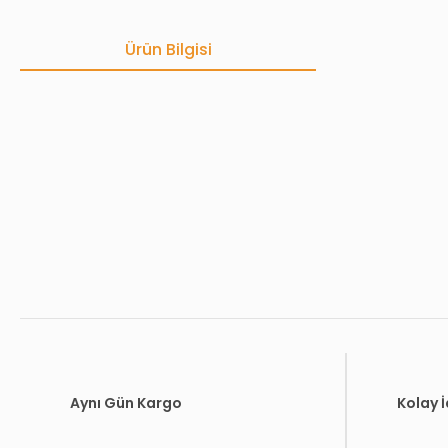
Ürün Bilgisi
Bu ürünün fiyat bilgisi, resim, ürün açıklamalarında ve diğer konula
Görüş ve önerileriniz için teşekkür ederiz.
Ürün resmi kalitesiz, bozuk veya görüntülenemiyor.
Ürün açıklamasında eksik bilgiler bulunuyor.
Ürün bilgilerinde hatalar bulunuyor.
Ürün fiyatı diğer sitelerden daha pahalı.
Bu ürüne benzer farklı alternatifler olmalı.
Aynı Gün Kargo
Kolay 