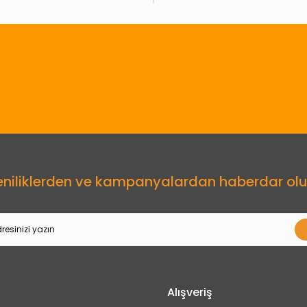
Gönder
eniliklerden ve kampanyalardan haberdar olu
Alışveriş