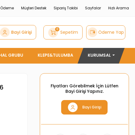
e Ödeme
Müşteri Destek
Sipariş Takibi
Sayfalar
Hızlı Arama
0
Bayi Girişi
Sepetim
Ödeme Yap
THAL GRUBU
KLEPE&TULUMBA
KURUMSAL
Fiyatları Görebilmek İçin Lütfen
86
Bayi Girişi Yapınız.
Bayi Girişi