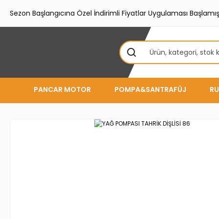
Sezon Başlangıcına Özel İndirimli Fiyatlar Uygulaması Başlamışt
PANCAR MOTOR
POMPA&SANTRAFÜJ
RU