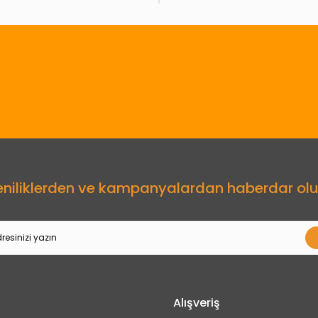
Gönder
eniliklerden ve kampanyalardan haberdar olu
Alışveriş