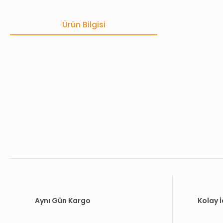
Ürün Bilgisi
Bu ürünün fiyat bilgisi, resim, ürün açıklamalarında ve diğer konula
Görüş ve önerileriniz için teşekkür ederiz.
Ürün resmi kalitesiz, bozuk veya görüntülenemiyor.
Ürün açıklamasında eksik bilgiler bulunuyor.
Ürün bilgilerinde hatalar bulunuyor.
Ürün fiyatı diğer sitelerden daha pahalı.
Bu ürüne benzer farklı alternatifler olmalı.
Aynı Gün Kargo
Kolay 