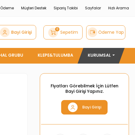
e Ödeme
Müşteri Destek
Sipariş Takibi
Sayfalar
Hızlı Arama
0
Bayi Girişi
Sepetim
Ödeme Yap
THAL GRUBU
KLEPE&TULUMBA
KURUMSAL
Fiyatları Görebilmek İçin Lütfen
Bayi Girişi Yapınız.
Bayi Girişi