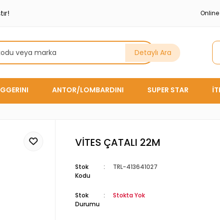
ır!
Onlin
Detaylı Ara
GGERINI
ANTOR/LOMBARDINI
SUPER STAR
İ
VİTES ÇATALI 22M
Stok
TRL-413641027
Kodu
Stok
Stokta Yok
Durumu