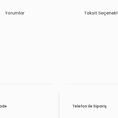
Yorumlar
Taksit Seçenekl
rda yetersiz gördüğünüz noktaları öneri formunu kullanarak tarafımıza i
Bu ürüne ilk yorumu siz yapın!
Yorum Yaz
İade
Telefon ile Sipariş