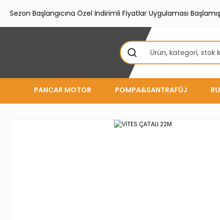
Sezon Başlangıcına Özel İndirimli Fiyatlar Uygulaması Başlamışt
PANCAR MOTOR
POMPA&SANTRAFÜJ
RU