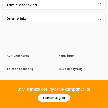
Taksit Seçenekleri
Bu ürüne ilk yorumu siz yapın!
Önerileriniz
Yorum Yaz
Bu ürünün fiyat bilgisi, resim, ürün açıklamalarında ve diğer
konularda yetersiz gördüğünüz noktaları öneri formunu
kullanarak tarafımıza iletebilirsiniz.
Görüş ve önerileriniz için teşekkür ederiz.
Ürün resmi kalitesiz, bozuk veya görüntülenemiyor.
Aynı Gün Kargo
Kolay İade
Ürün açıklamasında eksik bilgiler bulunuyor.
Ürün bilgilerinde hatalar bulunuyor.
Telefon ile Sipariş
Güvenli Alışveriş
Ürün fiyatı diğer sitelerden daha pahalı.
Bu ürüne benzer farklı alternatifler olmalı.
Bayilerimize özel fiyat ve kampanyalar
Hemen Bilgi Al