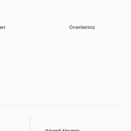
eri
Önerileriniz
letebilirsiniz.
Güvenli Alışveriş