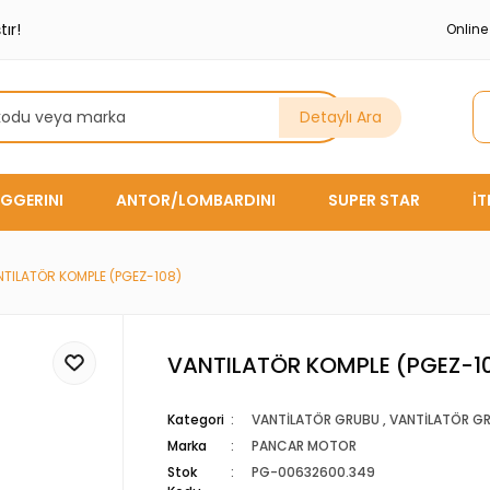
ır!
Onlin
Detaylı Ara
GGERINI
ANTOR/LOMBARDINI
SUPER STAR
İ
TILATÖR KOMPLE (PGEZ-108)
VANTILATÖR KOMPLE (PGEZ-1
Kategori
VANTİLATÖR GRUBU
,
VANTİLATÖR G
Marka
PANCAR MOTOR
Stok
PG-00632600.349