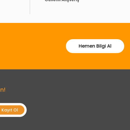
Hemen Bilgi Al
n!
Kayıt Ol