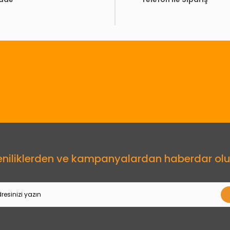
Gönder
eniliklerden ve kampanyalardan haberdar olu