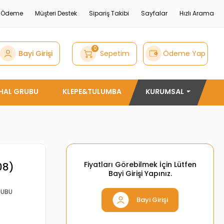
e Ödeme
Müşteri Destek
Sipariş Takibi
Sayfalar
Hızlı Arama
0
Bayi Girişi
Sepetim
Ödeme Yap
THAL GRUBU
KLEPE&TULUMBA
KURUMSAL
Fiyatları Görebilmek İçin Lütfen
08)
Bayi Girişi Yapınız.
RUBU
Bayi Girişi