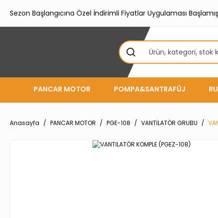
Sezon Başlangıcına Özel İndirimli Fiyatlar Uygulaması Başlamışt
PANCAR MOTOR
POMPA&SANTRAFÜJ
RU
Anasayfa
PANCAR MOTOR
PGE-108
VANTİLATÖR GRUBU
VAN