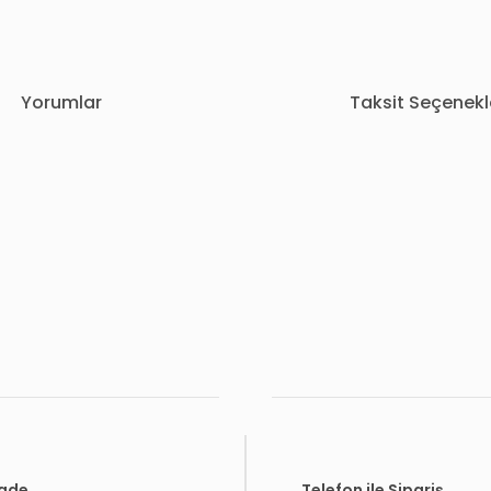
Yorumlar
Taksit Seçenekl
rda yetersiz gördüğünüz noktaları öneri formunu kullanarak tarafımıza i
Bu ürüne ilk yorumu siz yapın!
Yorum Yaz
İade
Telefon ile Sipariş