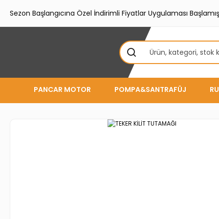
Sezon Başlangıcına Özel İndirimli Fiyatlar Uygulaması Başlamışt
PANCAR MOTOR
POMPA&SANTRAFÜJ
RU