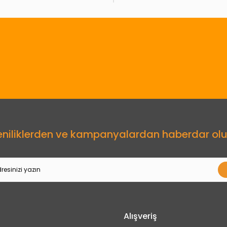
Gönder
eniliklerden ve kampanyalardan haberdar olu
Alışveriş