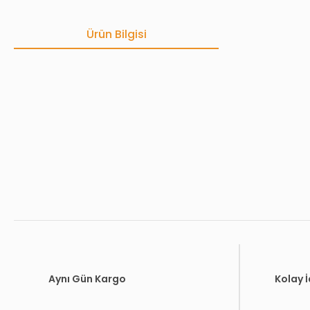
Ürün Bilgisi
Bu ürünün fiyat bilgisi, resim, ürün açıklamalarında ve diğer konula
Görüş ve önerileriniz için teşekkür ederiz.
Ürün resmi kalitesiz, bozuk veya görüntülenemiyor.
Ürün açıklamasında eksik bilgiler bulunuyor.
Ürün bilgilerinde hatalar bulunuyor.
Ürün fiyatı diğer sitelerden daha pahalı.
Bu ürüne benzer farklı alternatifler olmalı.
Aynı Gün Kargo
Kolay 