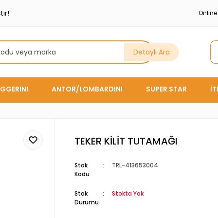
ır!
Onlin
Detaylı Ara
GGERINI
ANTOR/LOMBARDINI
SUPER STAR
İ
TEKER KİLİT TUTAMAĞI
Stok
TRL-413653004
Kodu
Stok
Stokta Yok
Durumu