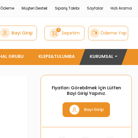
e Ödeme
Müşteri Destek
Sipariş Takibi
Sayfalar
Hızlı Arama
0
Bayi Girişi
Sepetim
Ödeme Yap
THAL GRUBU
KLEPE&TULUMBA
KURUMSAL
Fiyatları Görebilmek İçin Lütfen
Bayi Girişi Yapınız.
Bayi Girişi