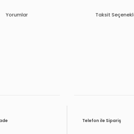
Yorumlar
Taksit Seçenekl
rda yetersiz gördüğünüz noktaları öneri formunu kullanarak tarafımıza i
Bu ürüne ilk yorumu siz yapın!
Yorum Yaz
İade
Telefon ile Sipariş