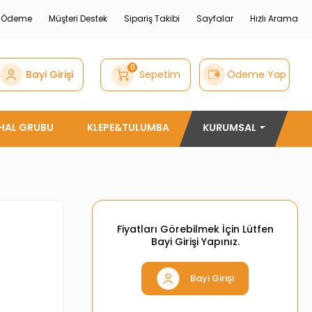
e Ödeme
Müşteri Destek
Sipariş Takibi
Sayfalar
Hızlı Arama
0
Bayi Girişi
Sepetim
Ödeme Yap
THAL GRUBU
KLEPE&TULUMBA
KURUMSAL
Fiyatları Görebilmek İçin Lütfen
Bayi Girişi Yapınız.
Bayi Girişi