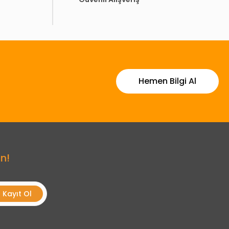
Hemen Bilgi Al
n!
Kayıt Ol