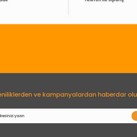
Gönder
eniliklerden ve kampanyalardan haberdar olu