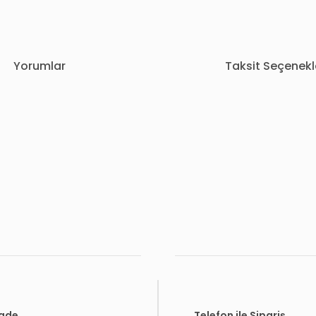
Yorumlar
Taksit Seçenekl
rda yetersiz gördüğünüz noktaları öneri formunu kullanarak tarafımıza i
Bu ürüne ilk yorumu siz yapın!
Yorum Yaz
İade
Telefon ile Sipariş