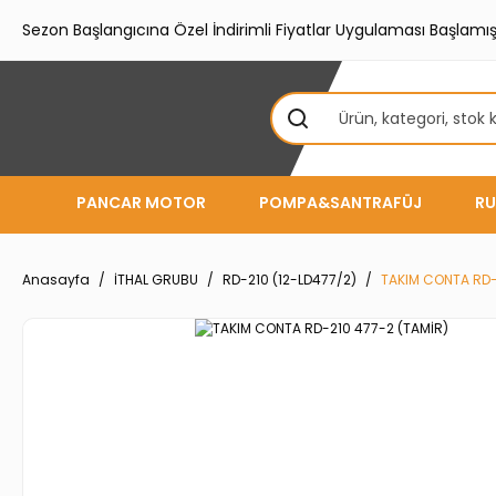
Sezon Başlangıcına Özel İndirimli Fiyatlar Uygulaması Başlamışt
PANCAR MOTOR
POMPA&SANTRAFÜJ
RU
Anasayfa
İTHAL GRUBU
RD-210 (12-LD477/2)
TAKIM CONTA RD-