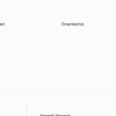
eri
Önerileriniz
letebilirsiniz.
Güvenli Alışveriş