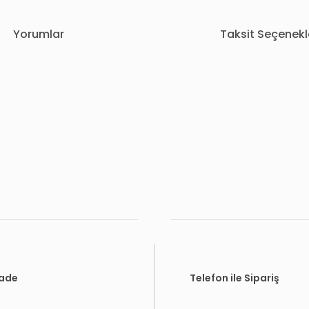
Yorumlar
Taksit Seçenekl
rda yetersiz gördüğünüz noktaları öneri formunu kullanarak tarafımıza i
Bu ürüne ilk yorumu siz yapın!
Yorum Yaz
İade
Telefon ile Sipariş