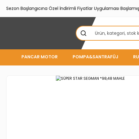
Sezon Başlangıcına Özel İndirimli Fiyatlar Uygulaması Başlamışt
PANCAR MOTOR
POMPA&SANTRAFÜJ
RU