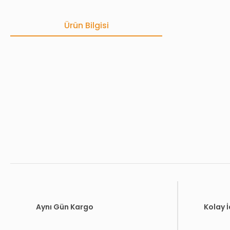
Ürün Bilgisi
Bu ürünün fiyat bilgisi, resim, ürün açıklamalarında ve diğer konula
Görüş ve önerileriniz için teşekkür ederiz.
Ürün resmi kalitesiz, bozuk veya görüntülenemiyor.
Ürün açıklamasında eksik bilgiler bulunuyor.
Ürün bilgilerinde hatalar bulunuyor.
Ürün fiyatı diğer sitelerden daha pahalı.
Bu ürüne benzer farklı alternatifler olmalı.
Aynı Gün Kargo
Kolay 