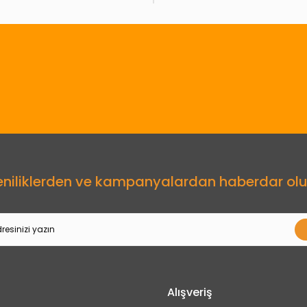
Gönder
eniliklerden ve kampanyalardan haberdar olu
Alışveriş