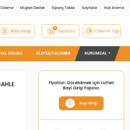
e Ödeme
Müşteri Destek
Sipariş Takibi
Sayfalar
Hızlı Arama
0
Bayi Girişi
Sepetim
Ödeme Yap
THAL GRUBU
KLEPE&TULUMBA
KURUMSAL
Fiyatları Görebilmek İçin Lütfen
MAHLE
Bayi Girişi Yapınız.
Bayi Girişi