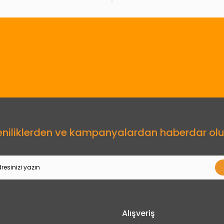
Gönder
eniliklerden ve kampanyalardan haberdar olu
Alışveriş