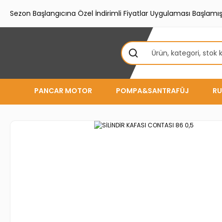
Sezon Başlangıcına Özel İndirimli Fiyatlar Uygulaması Başlamışt
PANCAR MOTOR
POMPA&SANTRAFÜJ
RU