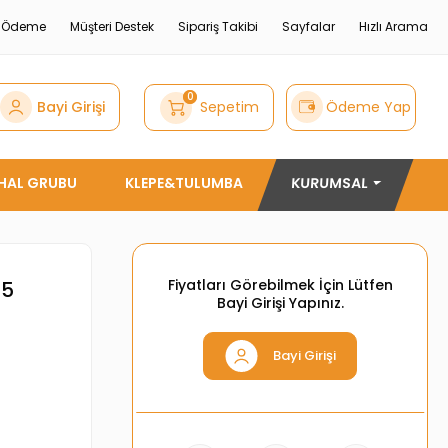
e Ödeme
Müşteri Destek
Sipariş Takibi
Sayfalar
Hızlı Arama
0
Bayi Girişi
Sepetim
Ödeme Yap
THAL GRUBU
KLEPE&TULUMBA
KURUMSAL
Fiyatları Görebilmek İçin Lütfen
,5
Bayi Girişi Yapınız.
Bayi Girişi