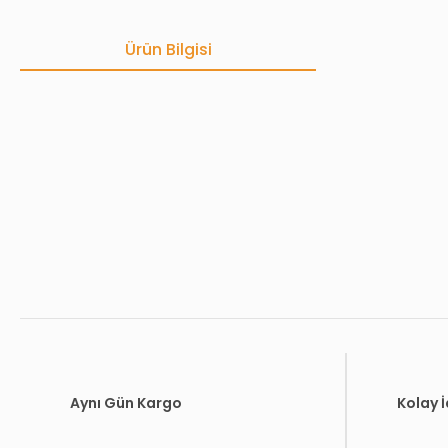
Ürün Bilgisi
Bu ürünün fiyat bilgisi, resim, ürün açıklamalarında ve diğer konula
Görüş ve önerileriniz için teşekkür ederiz.
Ürün resmi kalitesiz, bozuk veya görüntülenemiyor.
Ürün açıklamasında eksik bilgiler bulunuyor.
Ürün bilgilerinde hatalar bulunuyor.
Ürün fiyatı diğer sitelerden daha pahalı.
Bu ürüne benzer farklı alternatifler olmalı.
Aynı Gün Kargo
Kolay 