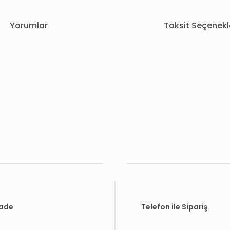
Yorumlar
Taksit Seçenekl
rda yetersiz gördüğünüz noktaları öneri formunu kullanarak tarafımıza i
Bu ürüne ilk yorumu siz yapın!
Yorum Yaz
İade
Telefon ile Sipariş