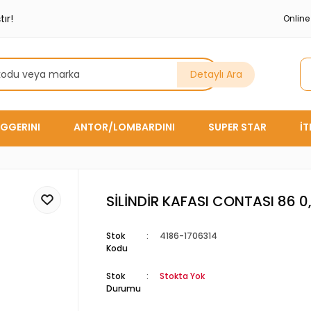
ır!
Onlin
Detaylı Ara
GGERINI
ANTOR/LOMBARDINI
SUPER STAR
İ
SİLİNDİR KAFASI CONTASI 86 0
Stok
4186-1706314
Kodu
Stok
Stokta Yok
Durumu