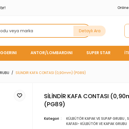
ır!
Onlin
Detaylı Ara
GGERINI
ANTOR/LOMBARDINI
SUPER STAR
İ
GRUBU
SİLİNDİR KAFA CONTASI (0,90mm) (PG89)
SİLİNDİR KAFA CONTASI (0,9
(PG89)
Kategori
KÜLBÜTÖR KAPAK VE SUPAP GRUBU
,
S
KAFASI- KÜLBÜTÖR VE KAPAK GRUBU