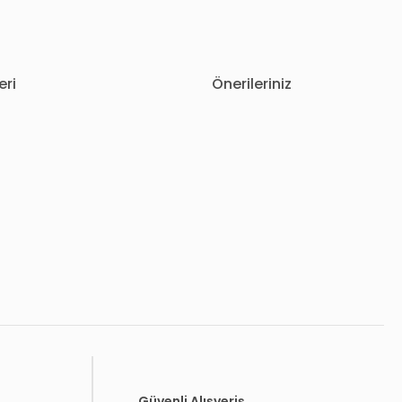
eri
Önerileriniz
letebilirsiniz.
Güvenli Alışveriş