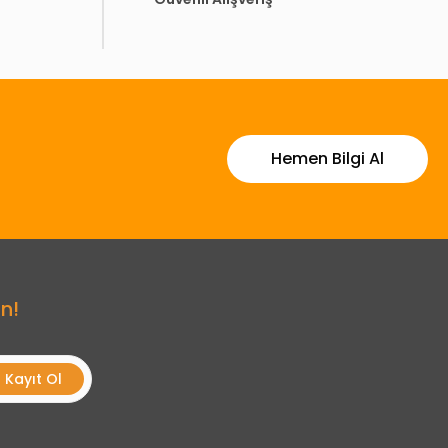
Hemen Bilgi Al
n!
Kayıt Ol