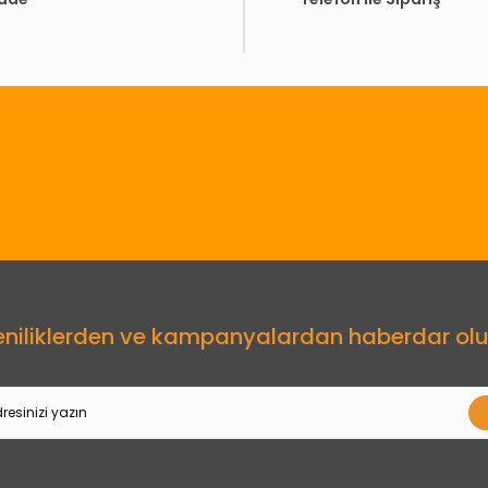
Gönder
eniliklerden ve kampanyalardan haberdar olu