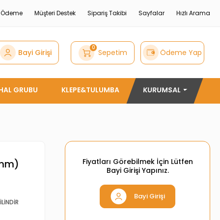
e Ödeme
Müşteri Destek
Sipariş Takibi
Sayfalar
Hızlı Arama
0
Bayi Girişi
Sepetim
Ödeme Yap
THAL GRUBU
KLEPE&TULUMBA
KURUMSAL
Fiyatları Görebilmek İçin Lütfen
0mm)
Bayi Girişi Yapınız.
Bayi Girişi
İLİNDİR