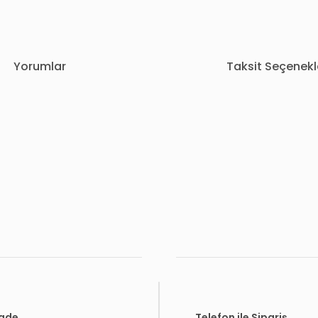
Yorumlar
Taksit Seçenekl
rda yetersiz gördüğünüz noktaları öneri formunu kullanarak tarafımıza i
Bu ürüne ilk yorumu siz yapın!
Yorum Yaz
İade
Telefon ile Sipariş