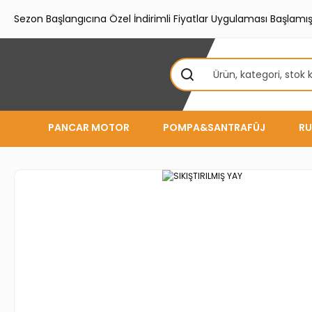
Sezon Başlangıcına Özel İndirimli Fiyatlar Uygulaması Başlamışt
PANCAR MOTOR
POMPA&SANTRAFÜJ
RU