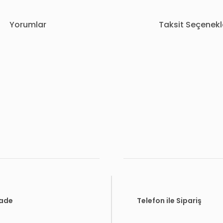
Yorumlar
Taksit Seçenekl
rda yetersiz gördüğünüz noktaları öneri formunu kullanarak tarafımıza i
Bu ürüne ilk yorumu siz yapın!
Yorum Yaz
İade
Telefon ile Sipariş