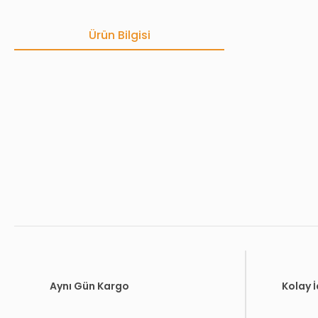
Ürün Bilgisi
Bu ürünün fiyat bilgisi, resim, ürün açıklamalarında ve diğer konula
Görüş ve önerileriniz için teşekkür ederiz.
Ürün resmi kalitesiz, bozuk veya görüntülenemiyor.
Ürün açıklamasında eksik bilgiler bulunuyor.
Ürün bilgilerinde hatalar bulunuyor.
Ürün fiyatı diğer sitelerden daha pahalı.
Bu ürüne benzer farklı alternatifler olmalı.
Aynı Gün Kargo
Kolay 