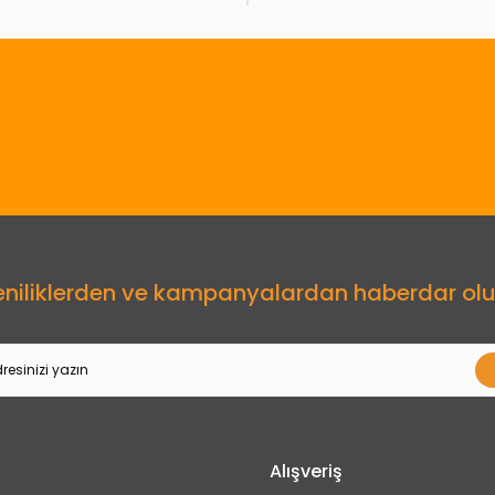
Gönder
eniliklerden ve kampanyalardan haberdar olu
Alışveriş