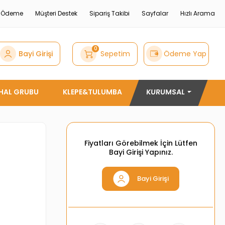
e Ödeme
Müşteri Destek
Sipariş Takibi
Sayfalar
Hızlı Arama
0
Bayi Girişi
Sepetim
Ödeme Yap
THAL GRUBU
KLEPE&TULUMBA
KURUMSAL
Fiyatları Görebilmek İçin Lütfen
Bayi Girişi Yapınız.
Bayi Girişi