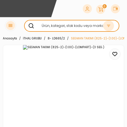
0
Anasayfa
İTHAL GRUBU
8- LD665/2
SEGMAN TAKIMI (825-2)-(1.00)-(LOMP