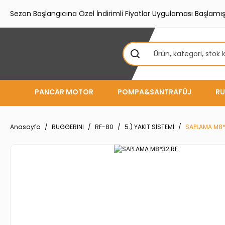
Sezon Başlangıcına Özel İndirimli Fiyatlar Uygulaması Başlamışt
PANCAR MOTOR
POMPA&SANTRAFÜJ
RU
Anasayfa
RUGGERINI
RF-80
5.) YAKIT SİSTEMİ
SAPLAMA M8*