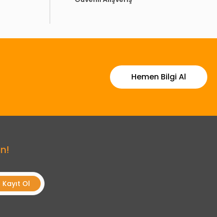
Hemen Bilgi Al
n!
Kayıt Ol