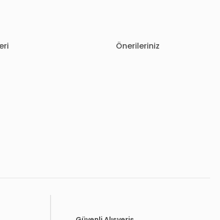
eri
Önerileriniz
letebilirsiniz.
Güvenli Alışveriş