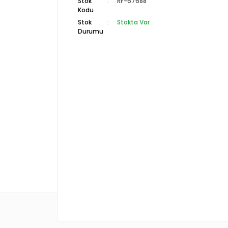
Stok
RF-67688
Kodu
Stok
Stokta Var
Durumu