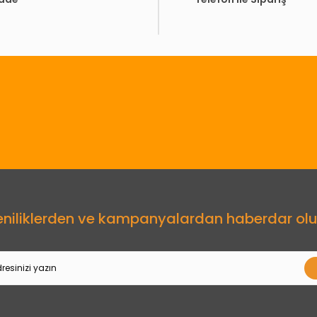
Gönder
eniliklerden ve kampanyalardan haberdar olu