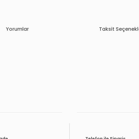
Yorumlar
Taksit Seçenekl
rda yetersiz gördüğünüz noktaları öneri formunu kullanarak tarafımıza i
Bu ürüne ilk yorumu siz yapın!
Yorum Yaz
İade
Telefon ile Sipariş