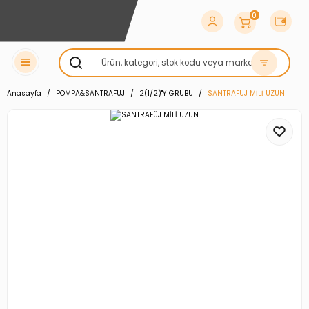
0
Anasayfa
POMPA&SANTRAFÜJ
2(1/2)''Y GRUBU
SANTRAFÜJ MİLİ UZUN