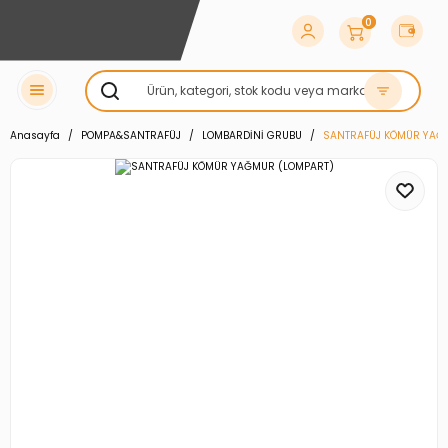
0
Anasayfa
POMPA&SANTRAFÜJ
LOMBARDİNİ GRUBU
SANTRAFÜJ KÖMÜR YAĞ