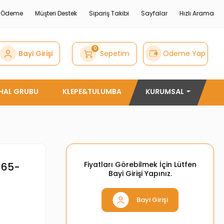
e Ödeme
Müşteri Destek
Sipariş Takibi
Sayfalar
Hızlı Arama
0
Bayi Girişi
Sepetim
Ödeme Yap
THAL GRUBU
KLEPE&TULUMBA
KURUMSAL
Fiyatları Görebilmek İçin Lütfen
 65-
Bayi Girişi Yapınız.
Bayi Girişi