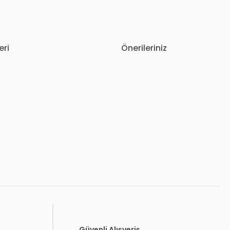
eri
Önerileriniz
letebilirsiniz.
Güvenli Alışveriş