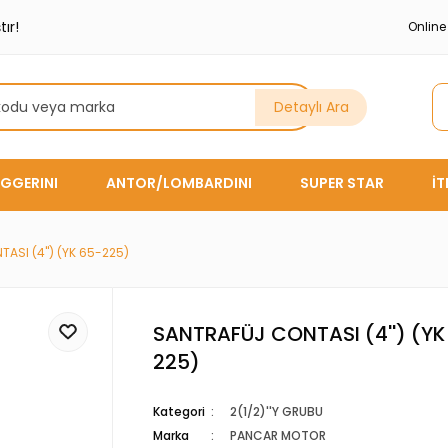
ır!
Onlin
Detaylı Ara
GGERINI
ANTOR/LOMBARDINI
SUPER STAR
İ
ASI (4'') (YK 65-225)
SANTRAFÜJ CONTASI (4'') (YK
225)
Kategori
2(1/2)''Y GRUBU
Marka
PANCAR MOTOR