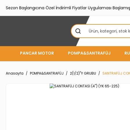
Sezon Başlangıcına Özel İndirimli Fiyatlar Uygulaması Başlamışt
PANCAR MOTOR
POMPA&SANTRAFÜJ
RU
Anasayfa
POMPA&SANTRAFÜJ
2(1/2)''Y GRUBU
SANTRAFÜJ CONT