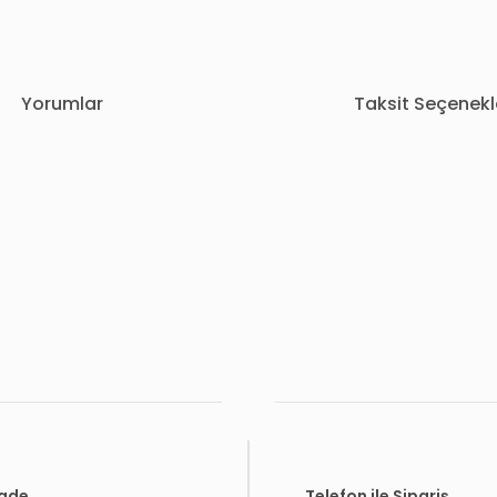
Yorumlar
Taksit Seçenekl
rda yetersiz gördüğünüz noktaları öneri formunu kullanarak tarafımıza i
Bu ürüne ilk yorumu siz yapın!
Yorum Yaz
İade
Telefon ile Sipariş