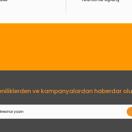
Gönder
eniliklerden ve kampanyalardan haberdar olu