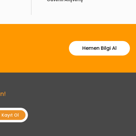
Hemen Bilgi Al
n!
Kayıt Ol