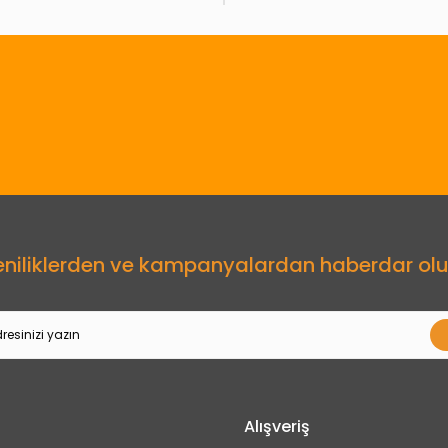
Gönder
eniliklerden ve kampanyalardan haberdar olu
Alışveriş