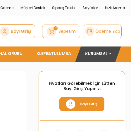
e Ödeme
Müşteri Destek
Sipariş Takibi
Sayfalar
Hızlı Arama
0
Bayi Girişi
Sepetim
Ödeme Yap
THAL GRUBU
KLEPE&TULUMBA
KURUMSAL
Fiyatları Görebilmek İçin Lütfen
Bayi Girişi Yapınız.
Bayi Girişi