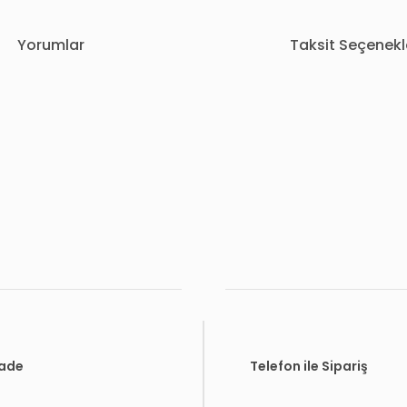
Yorumlar
Taksit Seçenekl
rda yetersiz gördüğünüz noktaları öneri formunu kullanarak tarafımıza i
Bu ürüne ilk yorumu siz yapın!
Yorum Yaz
İade
Telefon ile Sipariş