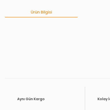
Ürün Bilgisi
Bu ürünün fiyat bilgisi, resim, ürün açıklamalarında ve diğer konula
Görüş ve önerileriniz için teşekkür ederiz.
Ürün resmi kalitesiz, bozuk veya görüntülenemiyor.
Ürün açıklamasında eksik bilgiler bulunuyor.
Ürün bilgilerinde hatalar bulunuyor.
Ürün fiyatı diğer sitelerden daha pahalı.
Bu ürüne benzer farklı alternatifler olmalı.
Aynı Gün Kargo
Kolay 