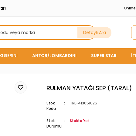
ır!
Onlin
Detaylı Ara
GGERINI
ANTOR/LOMBARDINI
SUPER STAR
İ
RULMAN YATAĞI SEP (TARAL)
Stok
TRL-413651025
Kodu
Stok
Stokta Yok
Durumu