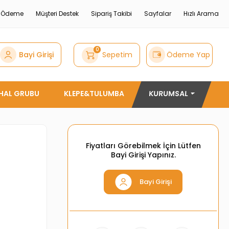
e Ödeme
Müşteri Destek
Sipariş Takibi
Sayfalar
Hızlı Arama
0
Bayi Girişi
Sepetim
Ödeme Yap
THAL GRUBU
KLEPE&TULUMBA
KURUMSAL
Fiyatları Görebilmek İçin Lütfen
Bayi Girişi Yapınız.
Bayi Girişi