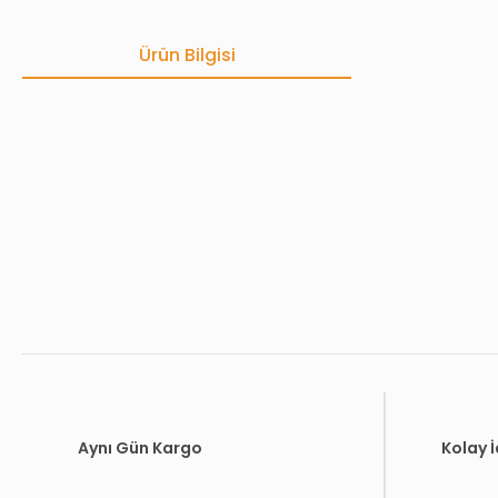
Ürün Bilgisi
Bu ürünün fiyat bilgisi, resim, ürün açıklamalarında ve diğer konula
Görüş ve önerileriniz için teşekkür ederiz.
Ürün resmi kalitesiz, bozuk veya görüntülenemiyor.
Ürün açıklamasında eksik bilgiler bulunuyor.
Ürün bilgilerinde hatalar bulunuyor.
Ürün fiyatı diğer sitelerden daha pahalı.
Bu ürüne benzer farklı alternatifler olmalı.
Aynı Gün Kargo
Kolay 