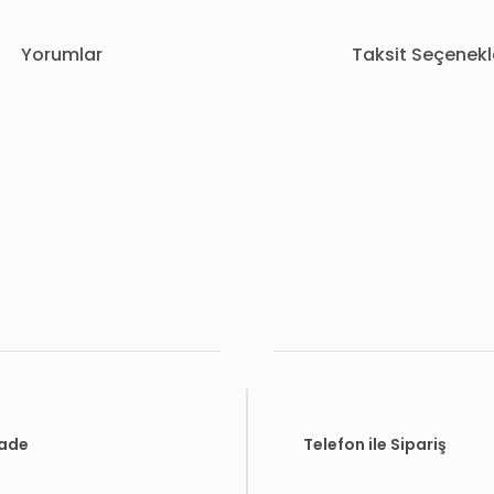
Yorumlar
Taksit Seçenekl
rda yetersiz gördüğünüz noktaları öneri formunu kullanarak tarafımıza i
Bu ürüne ilk yorumu siz yapın!
Yorum Yaz
İade
Telefon ile Sipariş