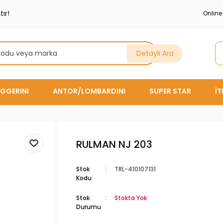
ır!
Onlin
Detaylı Ara
GGERINI
ANTOR/LOMBARDINI
SUPER STAR
İ
RULMAN NJ 203
Stok
TRL-410107131
Kodu
Stok
Stokta Yok
Durumu