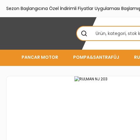
Sezon Başlangıcına Özel İndirimli Fiyatlar Uygulaması Başlamışt
PANCAR MOTOR
POMPA&SANTRAFÜJ
RU