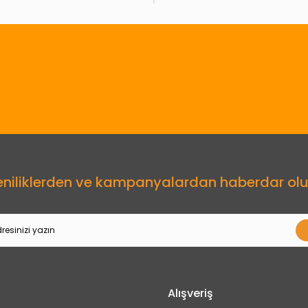
Gönder
eniliklerden ve kampanyalardan haberdar olu
Alışveriş