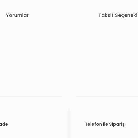
Yorumlar
Taksit Seçenekl
rda yetersiz gördüğünüz noktaları öneri formunu kullanarak tarafımıza i
Bu ürüne ilk yorumu siz yapın!
Yorum Yaz
İade
Telefon ile Sipariş