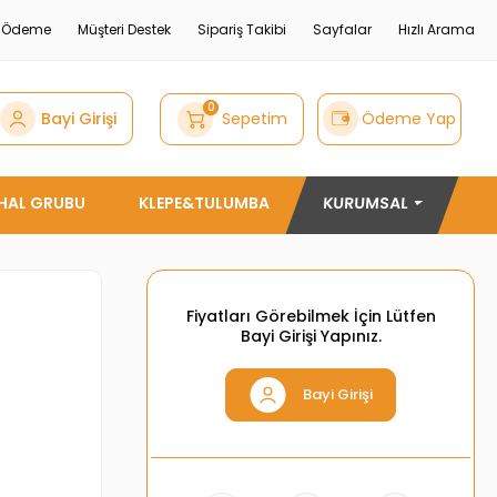
e Ödeme
Müşteri Destek
Sipariş Takibi
Sayfalar
Hızlı Arama
0
Bayi Girişi
Sepetim
Ödeme Yap
THAL GRUBU
KLEPE&TULUMBA
KURUMSAL
Fiyatları Görebilmek İçin Lütfen
Bayi Girişi Yapınız.
Bayi Girişi