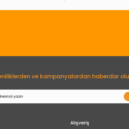
Gönder
eniliklerden ve kampanyalardan haberdar olu
Alışveriş