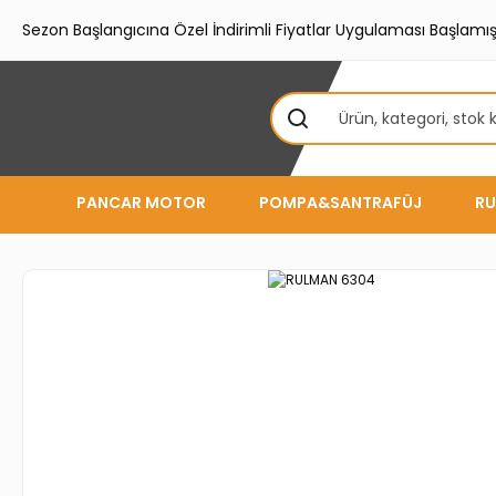
Sezon Başlangıcına Özel İndirimli Fiyatlar Uygulaması Başlamışt
PANCAR MOTOR
POMPA&SANTRAFÜJ
RU