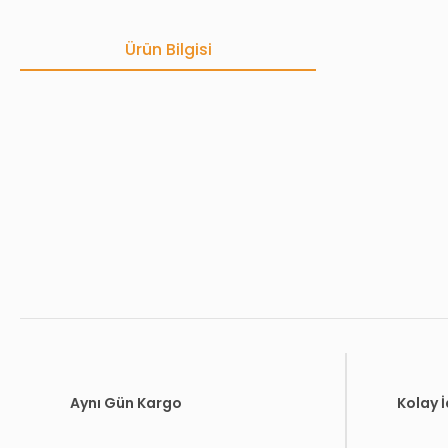
Ürün Bilgisi
Bu ürünün fiyat bilgisi, resim, ürün açıklamalarında ve diğer konula
Görüş ve önerileriniz için teşekkür ederiz.
Ürün resmi kalitesiz, bozuk veya görüntülenemiyor.
Ürün açıklamasında eksik bilgiler bulunuyor.
Ürün bilgilerinde hatalar bulunuyor.
Ürün fiyatı diğer sitelerden daha pahalı.
Bu ürüne benzer farklı alternatifler olmalı.
Aynı Gün Kargo
Kolay 