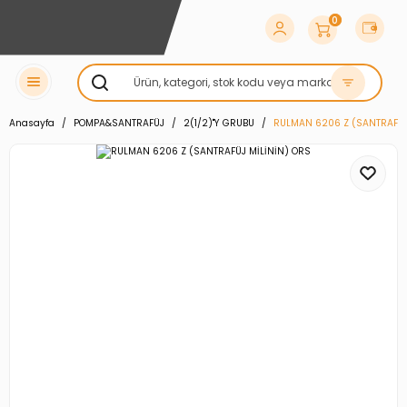
0
Anasayfa
POMPA&SANTRAFÜJ
2(1/2)''Y GRUBU
RULMAN 6206 Z (SANTRAFÜJ