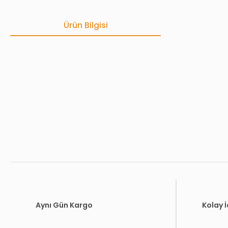
Ürün Bilgisi
Bu ürünün fiyat bilgisi, resim, ürün açıklamalarında ve diğer konula
Görüş ve önerileriniz için teşekkür ederiz.
Ürün resmi kalitesiz, bozuk veya görüntülenemiyor.
Ürün açıklamasında eksik bilgiler bulunuyor.
Ürün bilgilerinde hatalar bulunuyor.
Ürün fiyatı diğer sitelerden daha pahalı.
Bu ürüne benzer farklı alternatifler olmalı.
Aynı Gün Kargo
Kolay 