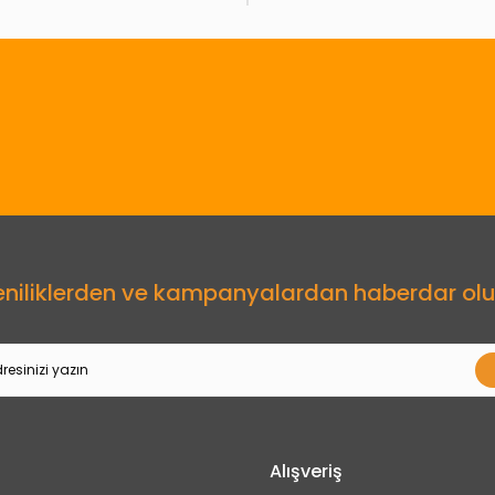
Gönder
eniliklerden ve kampanyalardan haberdar olu
Alışveriş