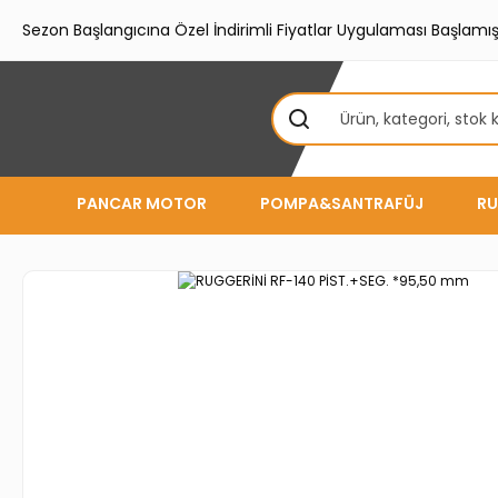
Sezon Başlangıcına Özel İndirimli Fiyatlar Uygulaması Başlamışt
PANCAR MOTOR
POMPA&SANTRAFÜJ
RU