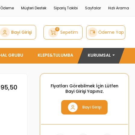
e Ödeme
Müşteri Destek
Sipariş Takibi
Sayfalar
Hızlı Arama
0
Bayi Girişi
Sepetim
Ödeme Yap
THAL GRUBU
KLEPE&TULUMBA
KURUMSAL
Fiyatları Görebilmek İçin Lütfen
*95,50
Bayi Girişi Yapınız.
Bayi Girişi