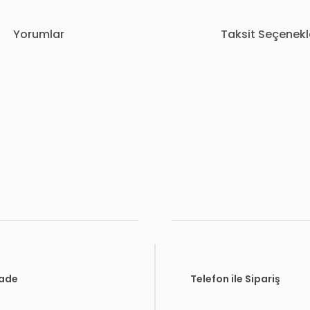
Yorumlar
Taksit Seçenekl
rda yetersiz gördüğünüz noktaları öneri formunu kullanarak tarafımıza i
Bu ürüne ilk yorumu siz yapın!
Yorum Yaz
İade
Telefon ile Sipariş