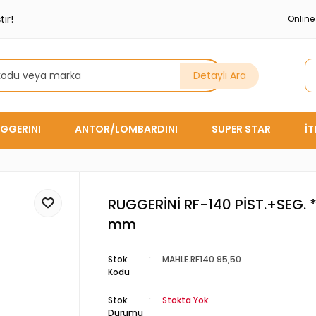
ır!
Onlin
Detaylı Ara
GGERINI
ANTOR/LOMBARDINI
SUPER STAR
İ
RUGGERİNİ RF-140 PİST.+SEG. 
mm
Stok
MAHLE.RF140 95,50
Kodu
Stok
Stokta Yok
Durumu