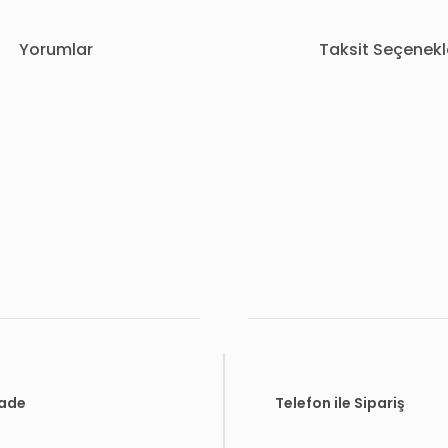
Yorumlar
Taksit Seçenekl
rda yetersiz gördüğünüz noktaları öneri formunu kullanarak tarafımıza i
Bu ürüne ilk yorumu siz yapın!
Yorum Yaz
İade
Telefon ile Sipariş