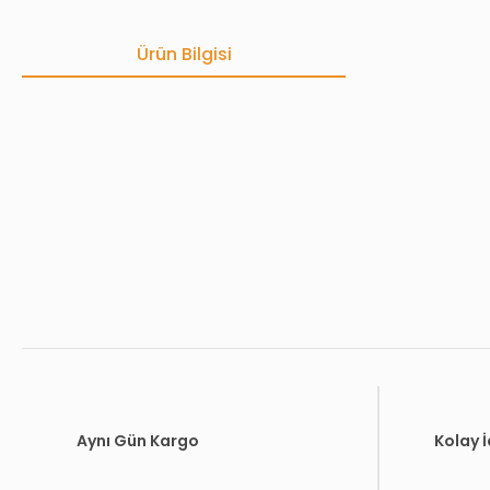
Ürün Bilgisi
Bu ürünün fiyat bilgisi, resim, ürün açıklamalarında ve diğer konula
Görüş ve önerileriniz için teşekkür ederiz.
Ürün resmi kalitesiz, bozuk veya görüntülenemiyor.
Ürün açıklamasında eksik bilgiler bulunuyor.
Ürün bilgilerinde hatalar bulunuyor.
Ürün fiyatı diğer sitelerden daha pahalı.
Bu ürüne benzer farklı alternatifler olmalı.
Aynı Gün Kargo
Kolay 