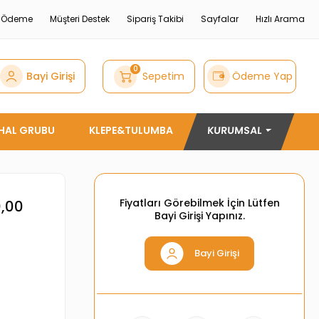
e Ödeme
Müşteri Destek
Sipariş Takibi
Sayfalar
Hızlı Arama
0
Bayi Girişi
Sepetim
Ödeme Yap
THAL GRUBU
KLEPE&TULUMBA
KURUMSAL
Fiyatları Görebilmek İçin Lütfen
0,00
Bayi Girişi Yapınız.
Bayi Girişi