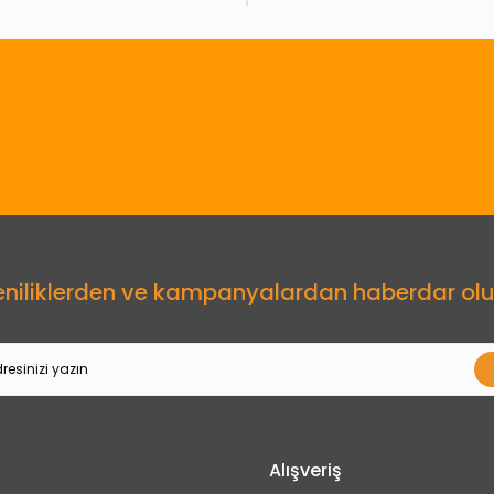
Gönder
eniliklerden ve kampanyalardan haberdar olu
Alışveriş