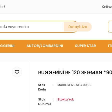
ır!
Onlin
Detaylı Ara
GGERINI
ANTOR/LOMBARDINI
SUPER STAR
İ
RUGGERİNİ RF 120 SEGMAN *9
Stok
MAHLE.RF120 SEG.90,00
Kodu
Stok
Stokta Yok
Durumu