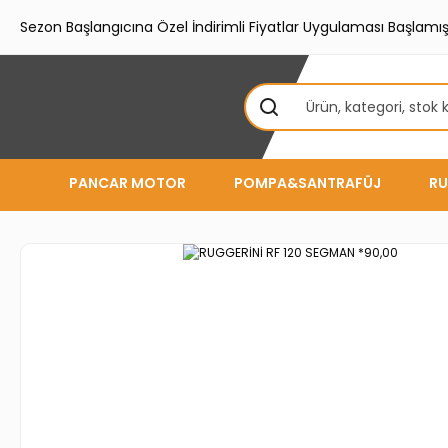
Sezon Başlangıcına Özel İndirimli Fiyatlar Uygulaması Başlamışt
PANCAR MOTOR
POMPA&SANTRAFÜJ
RU