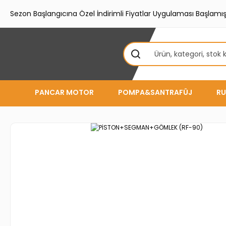
Sezon Başlangıcına Özel İndirimli Fiyatlar Uygulaması Başlamışt
PANCAR MOTOR
POMPA&SANTRAFÜJ
RU