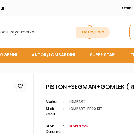
ır!
Onlin
Detaylı Ara
GGERINI
ANTOR/LOMBARDINI
SUPER STAR
İ
PİSTON+SEGMAN+GÖMLEK (R
Marka
LOMPART
Stok
LOMPART-RF90 KIT
Kodu
Stok
Stokta Yok
Durumu