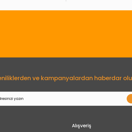
Gönder
eniliklerden ve kampanyalardan haberdar olu
Alışveriş