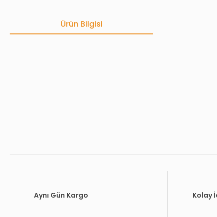
Ürün Bilgisi
Bu ürünün fiyat bilgisi, resim, ürün açıklamalarında ve diğer konula
Görüş ve önerileriniz için teşekkür ederiz.
Ürün resmi kalitesiz, bozuk veya görüntülenemiyor.
Ürün açıklamasında eksik bilgiler bulunuyor.
Ürün bilgilerinde hatalar bulunuyor.
Ürün fiyatı diğer sitelerden daha pahalı.
Bu ürüne benzer farklı alternatifler olmalı.
Aynı Gün Kargo
Kolay 