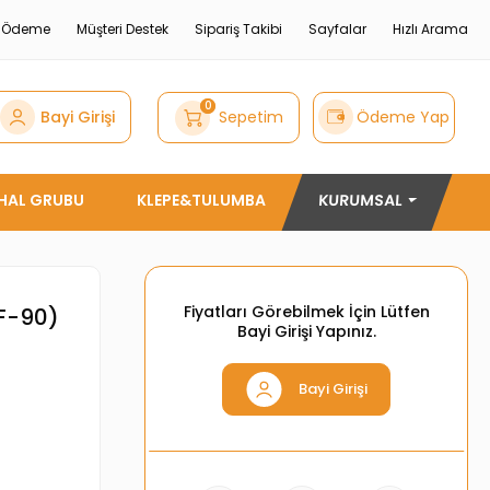
e Ödeme
Müşteri Destek
Sipariş Takibi
Sayfalar
Hızlı Arama
0
Bayi Girişi
Sepetim
Ödeme Yap
THAL GRUBU
KLEPE&TULUMBA
KURUMSAL
Fiyatları Görebilmek İçin Lütfen
F-90)
Bayi Girişi Yapınız.
Bayi Girişi