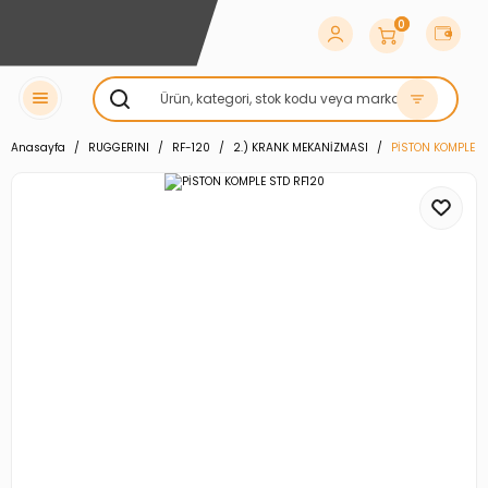
0
Anasayfa
RUGGERINI
RF-120
2.) KRANK MEKANİZMASI
PİSTON KOMPLE S