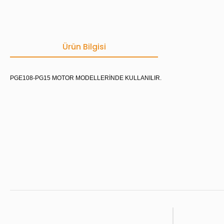
Ürün Bilgisi
PGE108-PG15 MOTOR MODELLERİNDE KULLANILIR.
Bu ürünün fiyat bilgisi, resim, ürün açıklamalarında ve diğer konula
Görüş ve önerileriniz için teşekkür ederiz.
Ürün resmi kalitesiz, bozuk veya görüntülenemiyor.
Ürün açıklamasında eksik bilgiler bulunuyor.
Ürün bilgilerinde hatalar bulunuyor.
Ürün fiyatı diğer sitelerden daha pahalı.
Bu ürüne benzer farklı alternatifler olmalı.