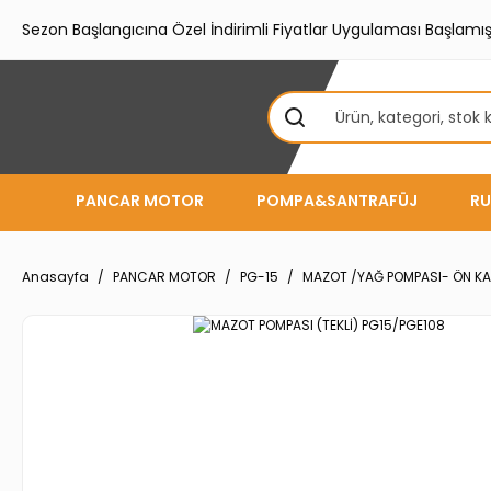
Sezon Başlangıcına Özel İndirimli Fiyatlar Uygulaması Başlamışt
PANCAR MOTOR
POMPA&SANTRAFÜJ
RU
Anasayfa
PANCAR MOTOR
PG-15
MAZOT /YAĞ POMPASI- ÖN K