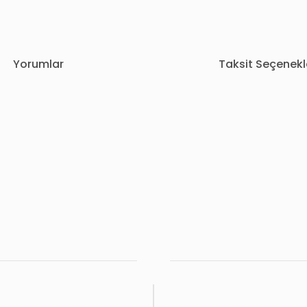
Yorumlar
Taksit Seçenekl
rda yetersiz gördüğünüz noktaları öneri formunu kullanarak tarafımıza i
Bu ürüne ilk yorumu siz yapın!
Yorum Yaz