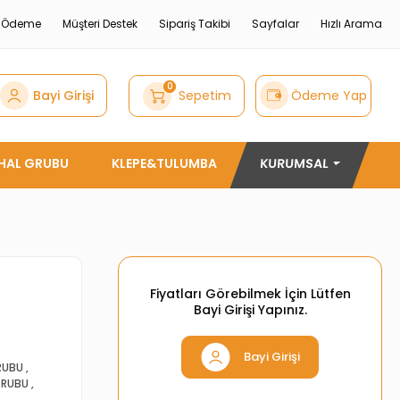
e Ödeme
Müşteri Destek
Sipariş Takibi
Sayfalar
Hızlı Arama
0
Bayi Girişi
Sepetim
Ödeme Yap
THAL GRUBU
KLEPE&TULUMBA
KURUMSAL
Fiyatları Görebilmek İçin Lütfen
Bayi Girişi Yapınız.
Bayi Girişi
RUBU
,
GRUBU
,