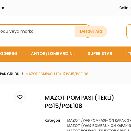
ır!
Onlin
Detaylı Ara
GGERINI
ANTOR/LOMBARDINI
SUPER STAR
İ
APAK GRUBU
MAZOT POMPASI (TEKLİ) PG15/PGE108
MAZOT POMPASI (TEKLİ)
PG15/PGE108
Kategori
MAZOT /YAĞ POMPASI- ÖN KAPAK G
MAZOT (YAĞ) POMPASI- ÖN KAPAK 
MAZOT POMPASI- ENJEKTÖR GRUBU