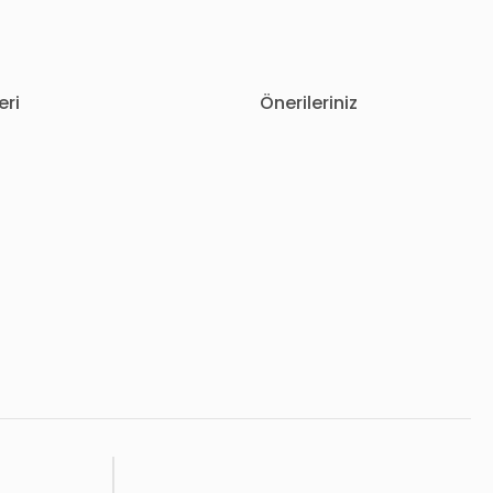
eri
Önerileriniz
letebilirsiniz.