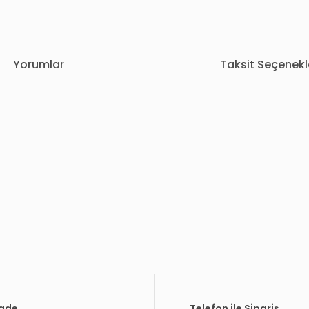
Yorumlar
Taksit Seçenekl
rda yetersiz gördüğünüz noktaları öneri formunu kullanarak tarafımıza i
Bu ürüne ilk yorumu siz yapın!
Yorum Yaz
İade
Telefon ile Sipariş