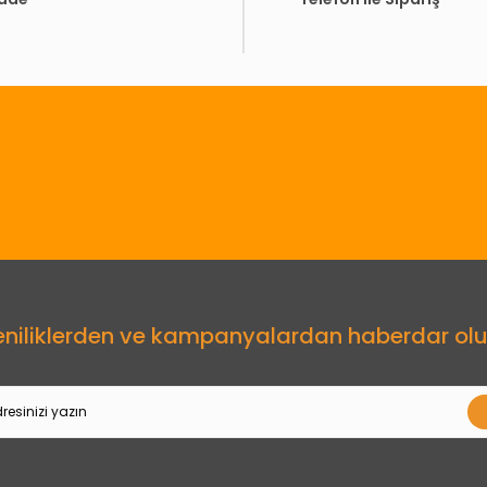
Gönder
eniliklerden ve kampanyalardan haberdar olu