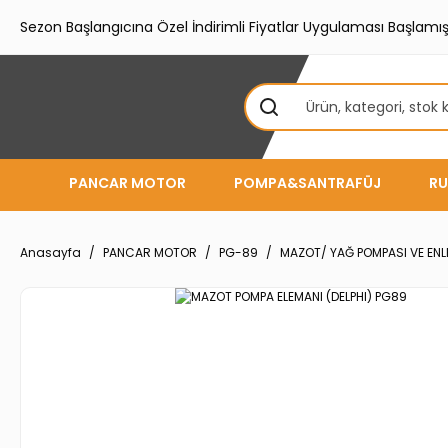
Sezon Başlangıcına Özel İndirimli Fiyatlar Uygulaması Başlamışt
PANCAR MOTOR
POMPA&SANTRAFÜJ
RU
Anasayfa
PANCAR MOTOR
PG-89
MAZOT/ YAĞ POMPASI VE EN