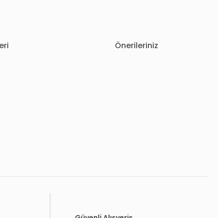
eri
Önerileriniz
letebilirsiniz.
Güvenli Alışveriş