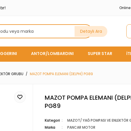
ır!
Onlin
Detaylı Ara
GGERINI
ANTOR/LOMBARDINI
SUPER STAR
İ
LEKTÖR GRUBU
MAZOT POMPA ELEMANI (DELPHI) PG89
MAZOT POMPA ELEMANI (DELP
PG89
Kategori
MAZOT/ YAĞ POMPASI VE ENLEKTÖR 
Marka
PANCAR MOTOR