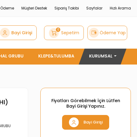
e Ödeme
Müşteri Destek
Sipariş Takibi
Sayfalar
Hızlı Arama
0
Bayi Girişi
Sepetim
Ödeme Yap
THAL GRUBU
KLEPE&TULUMBA
KURUMSAL
Fiyatları Görebilmek İçin Lütfen
HI)
Bayi Girişi Yapınız.
Bayi Girişi
GRUBU