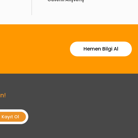
Hemen Bilgi Al
n!
Kayıt Ol