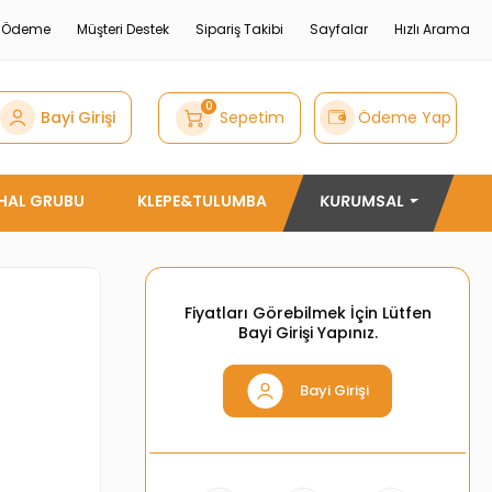
e Ödeme
Müşteri Destek
Sipariş Takibi
Sayfalar
Hızlı Arama
0
Bayi Girişi
Sepetim
Ödeme Yap
THAL GRUBU
KLEPE&TULUMBA
KURUMSAL
Fiyatları Görebilmek İçin Lütfen
Bayi Girişi Yapınız.
Bayi Girişi