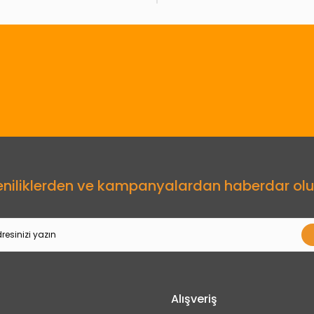
Gönder
eniliklerden ve kampanyalardan haberdar olu
Alışveriş