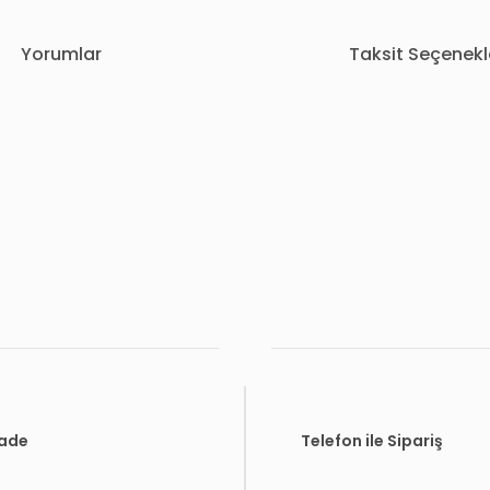
Yorumlar
Taksit Seçenekl
rda yetersiz gördüğünüz noktaları öneri formunu kullanarak tarafımıza i
Bu ürüne ilk yorumu siz yapın!
Yorum Yaz
İade
Telefon ile Sipariş