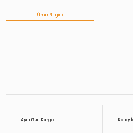
Ürün Bilgisi
Bu ürünün fiyat bilgisi, resim, ürün açıklamalarında ve diğer konula
Görüş ve önerileriniz için teşekkür ederiz.
Ürün resmi kalitesiz, bozuk veya görüntülenemiyor.
Ürün açıklamasında eksik bilgiler bulunuyor.
Ürün bilgilerinde hatalar bulunuyor.
Ürün fiyatı diğer sitelerden daha pahalı.
Bu ürüne benzer farklı alternatifler olmalı.
Aynı Gün Kargo
Kolay 