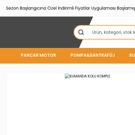
Sezon Başlangıcına Özel İndirimli Fiyatlar Uygulaması Başlamışt
PANCAR MOTOR
POMPA&SANTRAFÜJ
RU