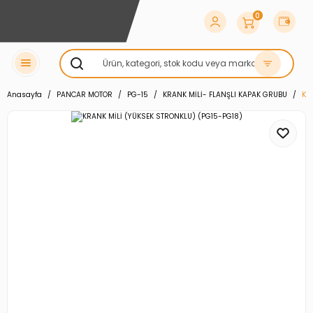
0
Anasayfa
PANCAR MOTOR
PG-15
KRANK MİLİ- FLANŞLI KAPAK GRUBU
KR