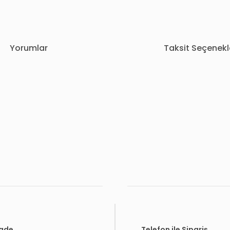
Yorumlar
Taksit Seçenekl
rda yetersiz gördüğünüz noktaları öneri formunu kullanarak tarafımıza i
Bu ürüne ilk yorumu siz yapın!
Yorum Yaz
İade
Telefon ile Sipariş