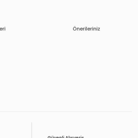
eri
Önerileriniz
letebilirsiniz.
Güvenli Alışveriş