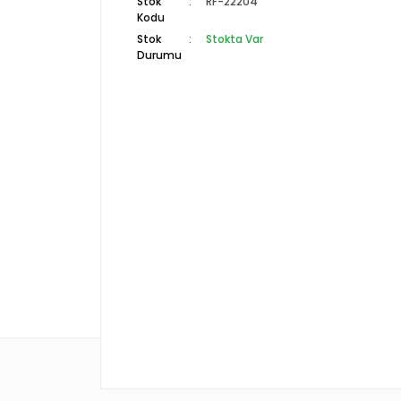
Stok
RF-22204
Kodu
Stok
Stokta Var
Durumu