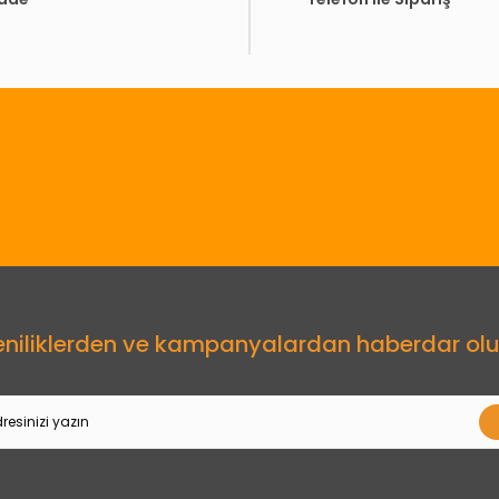
Gönder
eniliklerden ve kampanyalardan haberdar olu