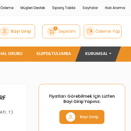
e Ödeme
Müşteri Destek
Sipariş Takibi
Sayfalar
Hızlı Arama
0
Bayi Girişi
Sepetim
Ödeme Yap
THAL GRUBU
KLEPE&TULUMBA
KURUMSAL
Fiyatları Görebilmek İçin Lütfen
RF
Bayi Girişi Yapınız.
ATI
,
7.)
Bayi Girişi