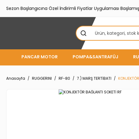
Sezon Başlangıcına Özel İndirimli Fiyatlar Uygulaması Başlamışt
PANCAR MOTOR
POMPA&SANTRAFÜJ
RU
Anasayfa
RUGGERINI
RF-80
7.) MARŞ TERTİBATI
KONJEKTÖR 