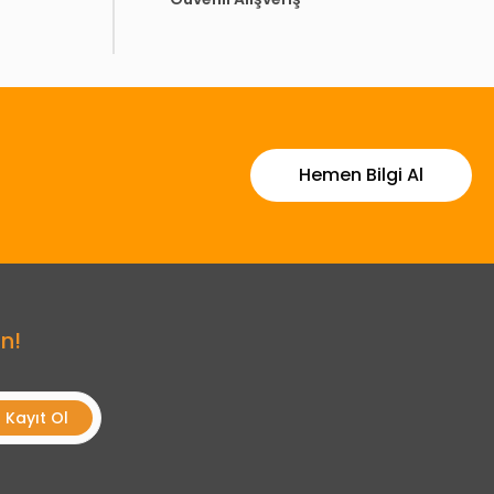
Hemen Bilgi Al
n!
Kayıt Ol