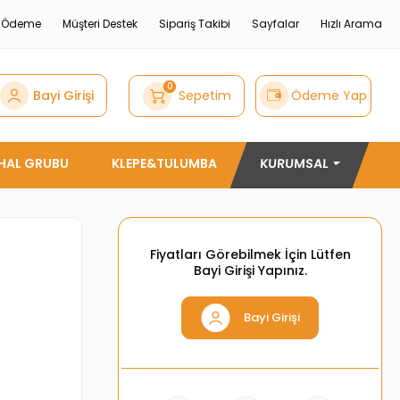
e Ödeme
Müşteri Destek
Sipariş Takibi
Sayfalar
Hızlı Arama
0
Bayi Girişi
Sepetim
Ödeme Yap
THAL GRUBU
KLEPE&TULUMBA
KURUMSAL
Fiyatları Görebilmek İçin Lütfen
Bayi Girişi Yapınız.
Bayi Girişi