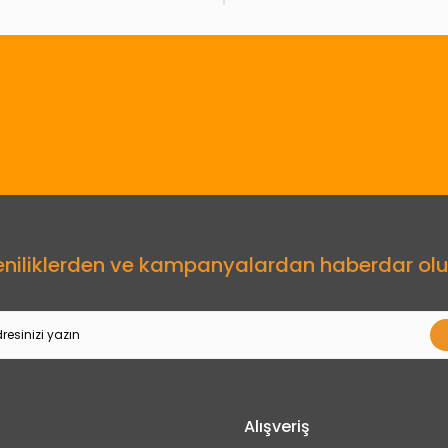
Gönder
eniliklerden ve kampanyalardan haberdar olu
Alışveriş