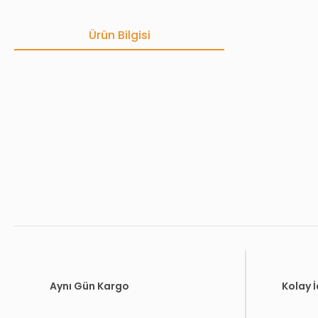
Ürün Bilgisi
Bu ürünün fiyat bilgisi, resim, ürün açıklamalarında ve diğer konula
Görüş ve önerileriniz için teşekkür ederiz.
Ürün resmi kalitesiz, bozuk veya görüntülenemiyor.
Ürün açıklamasında eksik bilgiler bulunuyor.
Ürün bilgilerinde hatalar bulunuyor.
Ürün fiyatı diğer sitelerden daha pahalı.
Bu ürüne benzer farklı alternatifler olmalı.
Aynı Gün Kargo
Kolay 