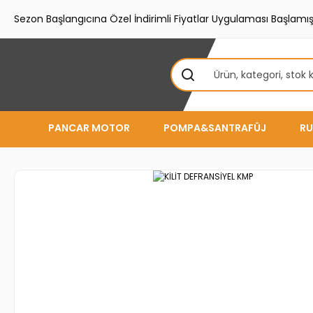
Sezon Başlangıcına Özel İndirimli Fiyatlar Uygulaması Başlamışt
PANCAR MOTOR
POMPA&SANTRAFÜJ
RU