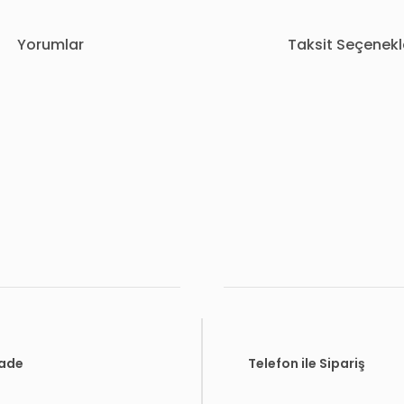
Yorumlar
Taksit Seçenekl
rda yetersiz gördüğünüz noktaları öneri formunu kullanarak tarafımıza i
Bu ürüne ilk yorumu siz yapın!
Yorum Yaz
İade
Telefon ile Sipariş