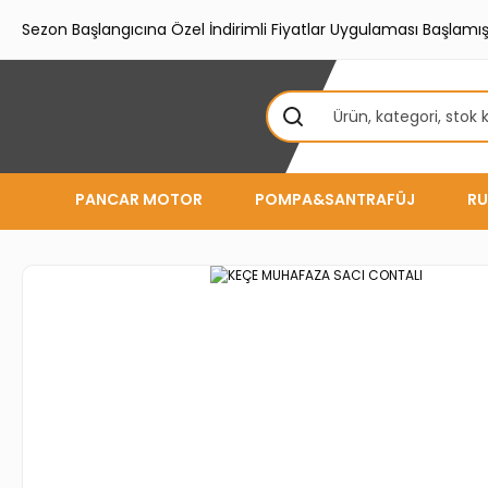
Sezon Başlangıcına Özel İndirimli Fiyatlar Uygulaması Başlamışt
PANCAR MOTOR
POMPA&SANTRAFÜJ
RU