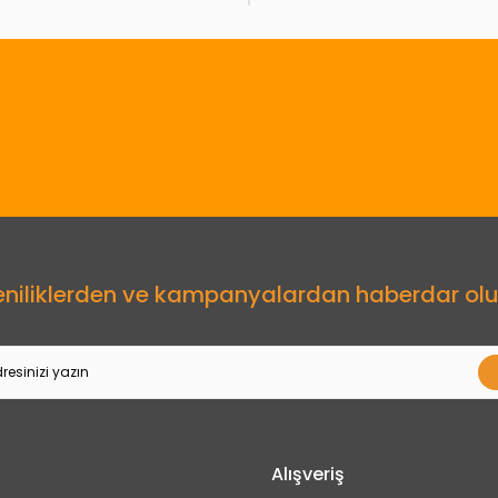
Gönder
eniliklerden ve kampanyalardan haberdar olu
Alışveriş