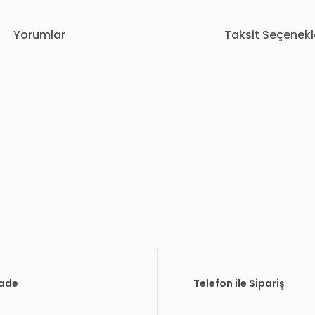
Yorumlar
Taksit Seçenekl
rda yetersiz gördüğünüz noktaları öneri formunu kullanarak tarafımıza i
Bu ürüne ilk yorumu siz yapın!
Yorum Yaz
İade
Telefon ile Sipariş