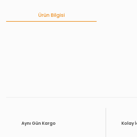
Ürün Bilgisi
Bu ürünün fiyat bilgisi, resim, ürün açıklamalarında ve diğer konula
Görüş ve önerileriniz için teşekkür ederiz.
Ürün resmi kalitesiz, bozuk veya görüntülenemiyor.
Ürün açıklamasında eksik bilgiler bulunuyor.
Ürün bilgilerinde hatalar bulunuyor.
Ürün fiyatı diğer sitelerden daha pahalı.
Bu ürüne benzer farklı alternatifler olmalı.
Aynı Gün Kargo
Kolay 