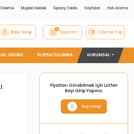
e Ödeme
Müşteri Destek
Sipariş Takibi
Sayfalar
Hızlı Arama
0
Bayi Girişi
Sepetim
Ödeme Yap
THAL GRUBU
KLEPE&TULUMBA
KURUMSAL
Fiyatları Görebilmek İçin Lütfen
I
Bayi Girişi Yapınız.
Bayi Girişi