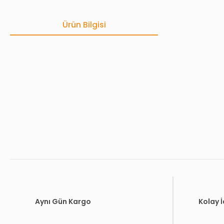
Ürün Bilgisi
Bu ürünün fiyat bilgisi, resim, ürün açıklamalarında ve diğer konula
Görüş ve önerileriniz için teşekkür ederiz.
Ürün resmi kalitesiz, bozuk veya görüntülenemiyor.
Ürün açıklamasında eksik bilgiler bulunuyor.
Ürün bilgilerinde hatalar bulunuyor.
Ürün fiyatı diğer sitelerden daha pahalı.
Bu ürüne benzer farklı alternatifler olmalı.
Aynı Gün Kargo
Kolay 