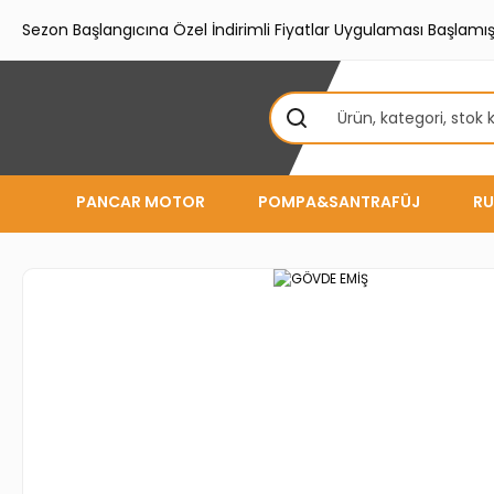
Sezon Başlangıcına Özel İndirimli Fiyatlar Uygulaması Başlamışt
PANCAR MOTOR
POMPA&SANTRAFÜJ
RU