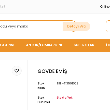
ır!
Onlin
Detaylı Ara
GGERINI
ANTOR/LOMBARDINI
SUPER STAR
İ
GÖVDE EMİŞ
Stok
TRL-413501023
Kodu
Stok
Stokta Yok
Durumu