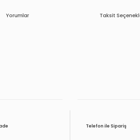
Yorumlar
Taksit Seçenekl
rda yetersiz gördüğünüz noktaları öneri formunu kullanarak tarafımıza i
Bu ürüne ilk yorumu siz yapın!
Yorum Yaz
İade
Telefon ile Sipariş