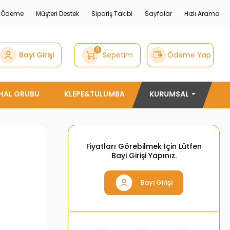
e Ödeme
Müşteri Destek
Sipariş Takibi
Sayfalar
Hızlı Arama
0
Bayi Girişi
Sepetim
Ödeme Yap
THAL GRUBU
KLEPE&TULUMBA
KURUMSAL
Fiyatları Görebilmek İçin Lütfen
Bayi Girişi Yapınız.
Bayi Girişi