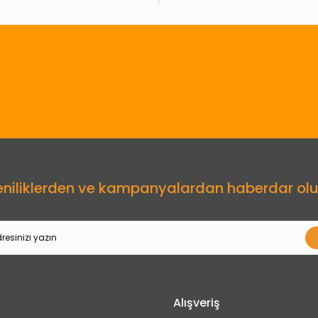
Gönder
eniliklerden ve kampanyalardan haberdar olu
Alışveriş