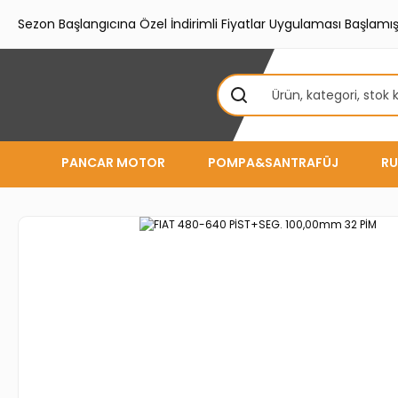
Sezon Başlangıcına Özel İndirimli Fiyatlar Uygulaması Başlamışt
PANCAR MOTOR
POMPA&SANTRAFÜJ
RU