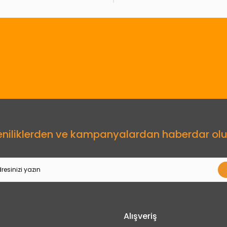
Gönder
eniliklerden ve kampanyalardan haberdar olu
Alışveriş