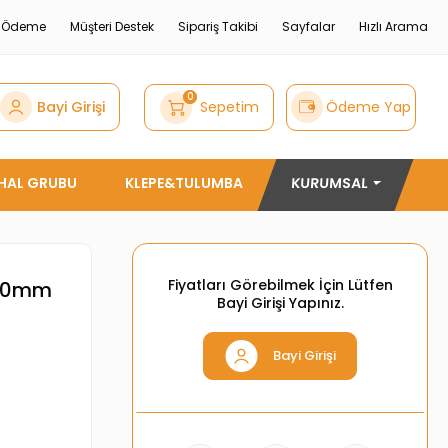
e Ödeme
Müşteri Destek
Sipariş Takibi
Sayfalar
Hızlı Arama
0
Bayi Girişi
Sepetim
Ödeme Yap
THAL GRUBU
KLEPE&TULUMBA
KURUMSAL
Fiyatları Görebilmek İçin Lütfen
,00mm
Bayi Girişi Yapınız.
Bayi Girişi