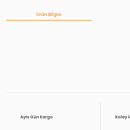
Ürün Bilgisi
Bu ürünün fiyat bilgisi, resim, ürün açıklamalarında ve diğer konula
Görüş ve önerileriniz için teşekkür ederiz.
Ürün resmi kalitesiz, bozuk veya görüntülenemiyor.
Ürün açıklamasında eksik bilgiler bulunuyor.
Ürün bilgilerinde hatalar bulunuyor.
Ürün fiyatı diğer sitelerden daha pahalı.
Bu ürüne benzer farklı alternatifler olmalı.
Aynı Gün Kargo
Kolay 