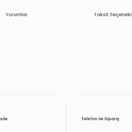
Yorumlar
Taksit Seçenekl
rda yetersiz gördüğünüz noktaları öneri formunu kullanarak tarafımıza i
Bu ürüne ilk yorumu siz yapın!
Yorum Yaz
İade
Telefon ile Sipariş