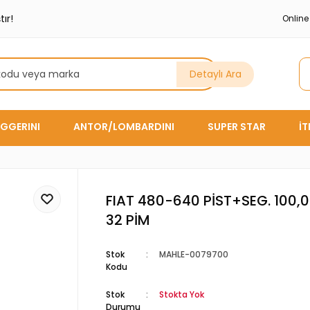
ır!
Onlin
Detaylı Ara
GGERINI
ANTOR/LOMBARDINI
SUPER STAR
İ
FIAT 480-640 PİST+SEG. 100
32 PİM
Stok
MAHLE-0079700
Kodu
Stok
Stokta Yok
Durumu