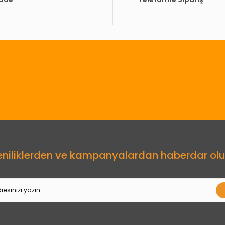
Gönder
eniliklerden ve kampanyalardan haberdar olu