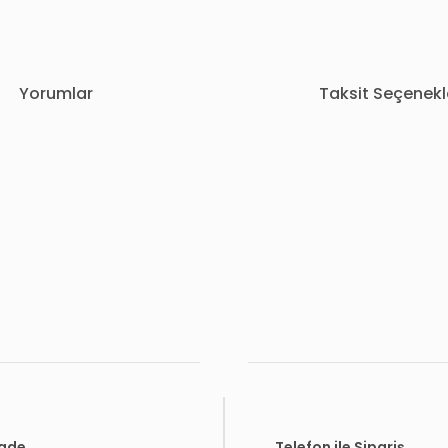
Yorumlar
Taksit Seçenekl
rda yetersiz gördüğünüz noktaları öneri formunu kullanarak tarafımıza i
Bu ürüne ilk yorumu siz yapın!
Yorum Yaz
İade
Telefon ile Sipariş