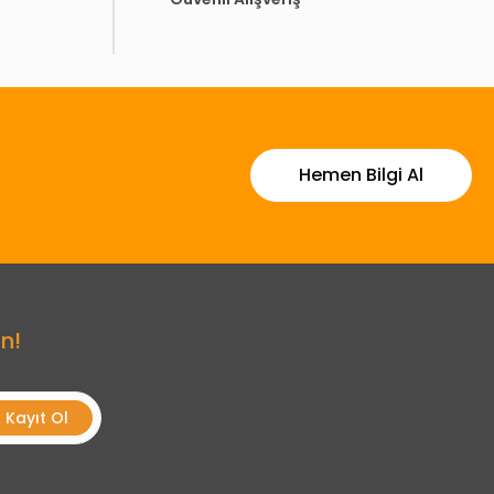
Hemen Bilgi Al
n!
Kayıt Ol