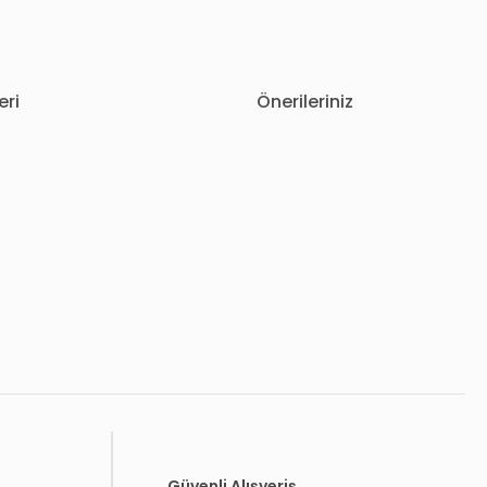
eri
Önerileriniz
letebilirsiniz.
Güvenli Alışveriş