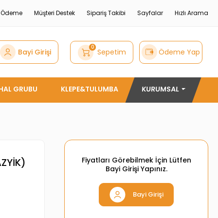
e Ödeme
Müşteri Destek
Sipariş Takibi
Sayfalar
Hızlı Arama
0
Bayi Girişi
Sepetim
Ödeme Yap
THAL GRUBU
KLEPE&TULUMBA
KURUMSAL
Fiyatları Görebilmek İçin Lütfen
ZYİK)
Bayi Girişi Yapınız.
Bayi Girişi