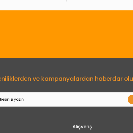
Gönder
eniliklerden ve kampanyalardan haberdar olu
Alışveriş