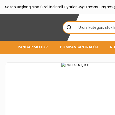
Sezon Başlangıcına Özel İndirimli Fiyatlar Uygulaması Başlamışt
PANCAR MOTOR
POMPA&SANTRAFÜJ
RU