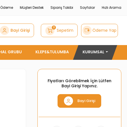
e Ödeme
Müşteri Destek
Sipariş Takibi
Sayfalar
Hızlı Arama
0
Bayi Girişi
Sepetim
Ödeme Yap
THAL GRUBU
KLEPE&TULUMBA
KURUMSAL
Fiyatları Görebilmek İçin Lütfen
Bayi Girişi Yapınız.
Bayi Girişi