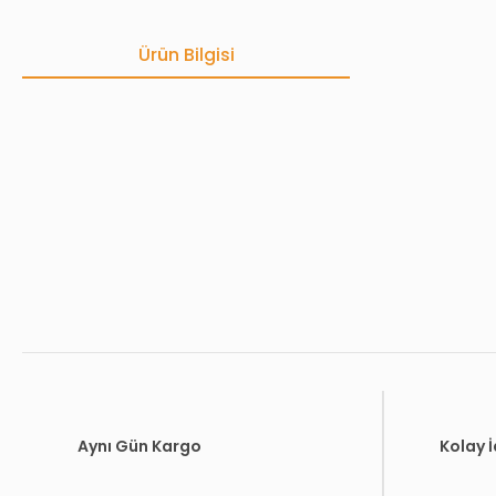
Ürün Bilgisi
Bu ürünün fiyat bilgisi, resim, ürün açıklamalarında ve diğer konula
Görüş ve önerileriniz için teşekkür ederiz.
Ürün resmi kalitesiz, bozuk veya görüntülenemiyor.
Ürün açıklamasında eksik bilgiler bulunuyor.
Ürün bilgilerinde hatalar bulunuyor.
Ürün fiyatı diğer sitelerden daha pahalı.
Bu ürüne benzer farklı alternatifler olmalı.
Aynı Gün Kargo
Kolay 