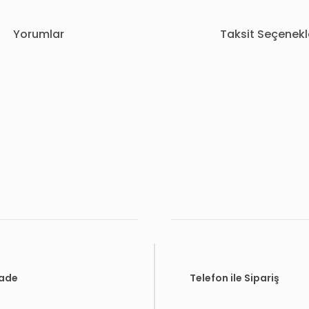
Yorumlar
Taksit Seçenekl
rda yetersiz gördüğünüz noktaları öneri formunu kullanarak tarafımıza i
Bu ürüne ilk yorumu siz yapın!
Yorum Yaz
İade
Telefon ile Sipariş