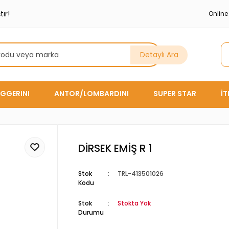
ır!
Onlin
Detaylı Ara
GGERINI
ANTOR/LOMBARDINI
SUPER STAR
İ
DİRSEK EMİŞ R 1
Stok
TRL-413501026
Kodu
Stok
Stokta Yok
Durumu