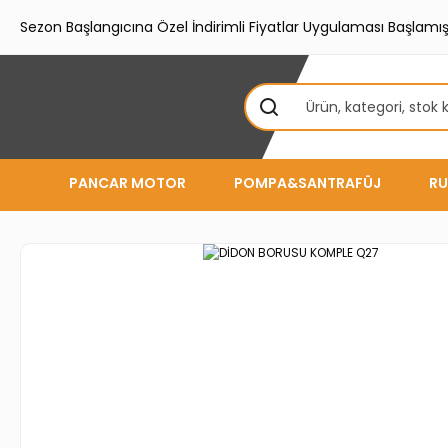
Sezon Başlangıcına Özel İndirimli Fiyatlar Uygulaması Başlamışt
PANCAR MOTOR
POMPA&SANTRAFÜJ
RU