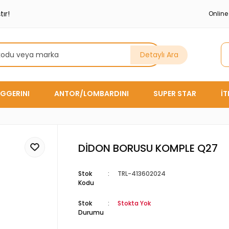
ır!
Onlin
Detaylı Ara
GGERINI
ANTOR/LOMBARDINI
SUPER STAR
İ
DİDON BORUSU KOMPLE Q27
Stok
TRL-413602024
Kodu
Stok
Stokta Yok
Durumu