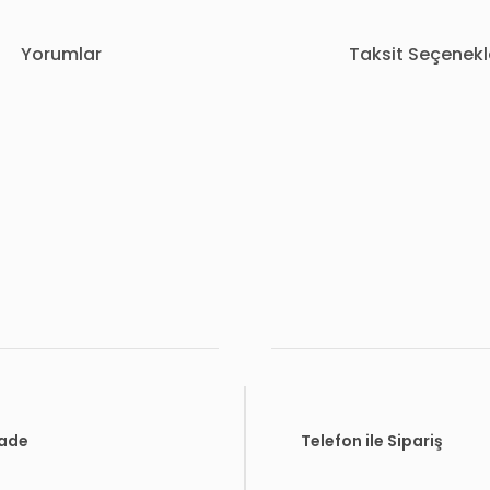
Yorumlar
Taksit Seçenekl
rda yetersiz gördüğünüz noktaları öneri formunu kullanarak tarafımıza i
Bu ürüne ilk yorumu siz yapın!
Yorum Yaz
İade
Telefon ile Sipariş