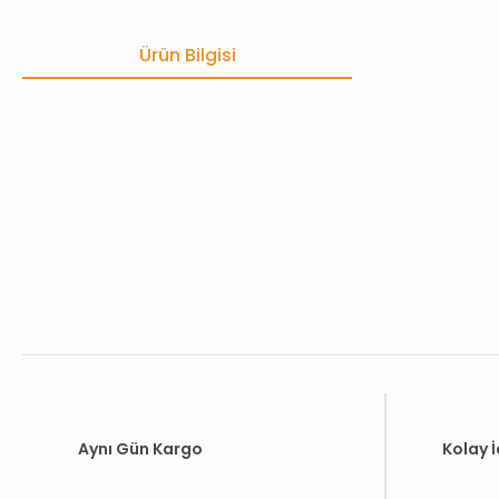
Ürün Bilgisi
Bu ürünün fiyat bilgisi, resim, ürün açıklamalarında ve diğer konula
Görüş ve önerileriniz için teşekkür ederiz.
Ürün resmi kalitesiz, bozuk veya görüntülenemiyor.
Ürün açıklamasında eksik bilgiler bulunuyor.
Ürün bilgilerinde hatalar bulunuyor.
Ürün fiyatı diğer sitelerden daha pahalı.
Bu ürüne benzer farklı alternatifler olmalı.
Aynı Gün Kargo
Kolay 