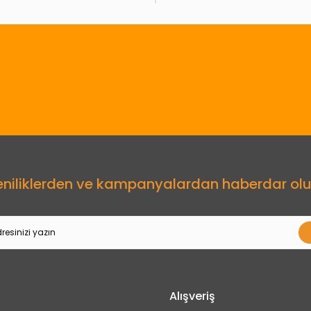
Gönder
eniliklerden ve kampanyalardan haberdar olu
Alışveriş