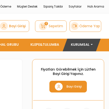
e Ödeme
Müşteri Destek
Sipariş Takibi
Sayfalar
Hızlı Arama
0
Bayi Girişi
Sepetim
Ödeme Yap
THAL GRUBU
KLEPE&TULUMBA
KURUMSAL
Fiyatları Görebilmek İçin Lütfen
Bayi Girişi Yapınız.
Bayi Girişi