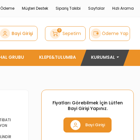
e Ödeme
Müşteri Destek
Sipariş Takibi
Sayfalar
Hızlı Arama
0
Bayi Girişi
Sepetim
Ödeme Yap
THAL GRUBU
KLEPE&TULUMBA
KURUMSAL
Fiyatları Görebilmek İçin Lütfen
Bayi Girişi Yapınız.
TİBATI
Bayi Girişi
SYON
İLİNDİR