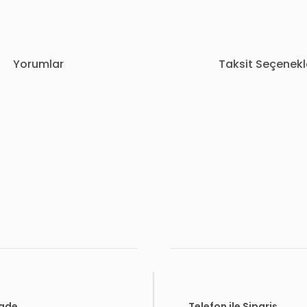
Yorumlar
Taksit Seçenekl
rda yetersiz gördüğünüz noktaları öneri formunu kullanarak tarafımıza i
Bu ürüne ilk yorumu siz yapın!
Yorum Yaz
İade
Telefon ile Sipariş