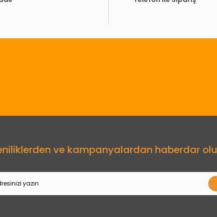
Gönder
eniliklerden ve kampanyalardan haberdar olu