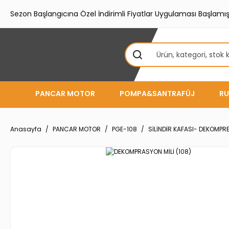
Sezon Başlangıcına Özel İndirimli Fiyatlar Uygulaması Başlamışt
PANCAR MOTOR
POMPA&SANTRAFÜJ
RU
Anasayfa
PANCAR MOTOR
PGE-108
SİLİNDİR KAFASI- DEKOMPR