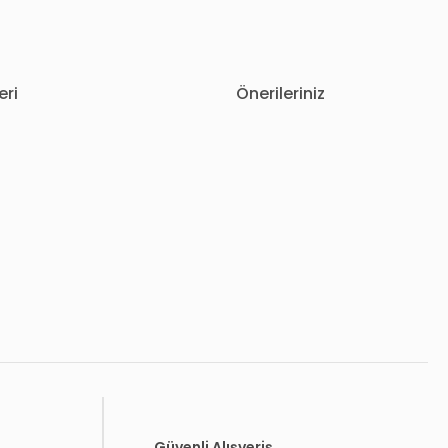
eri
Önerileriniz
letebilirsiniz.
Güvenli Alışveriş