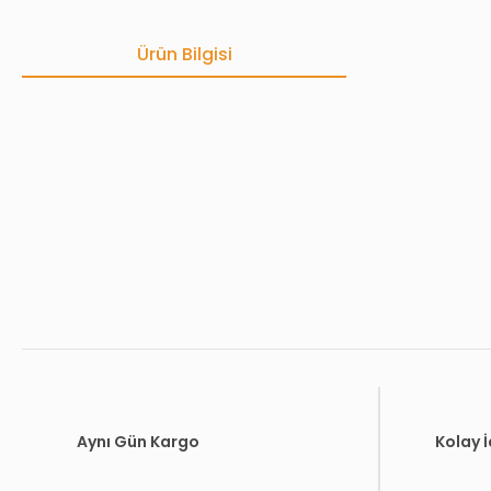
Ürün Bilgisi
Bu ürünün fiyat bilgisi, resim, ürün açıklamalarında ve diğer konula
Görüş ve önerileriniz için teşekkür ederiz.
Ürün resmi kalitesiz, bozuk veya görüntülenemiyor.
Ürün açıklamasında eksik bilgiler bulunuyor.
Ürün bilgilerinde hatalar bulunuyor.
Ürün fiyatı diğer sitelerden daha pahalı.
Bu ürüne benzer farklı alternatifler olmalı.
Aynı Gün Kargo
Kolay 