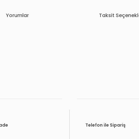
Yorumlar
Taksit Seçenekl
rda yetersiz gördüğünüz noktaları öneri formunu kullanarak tarafımıza i
Bu ürüne ilk yorumu siz yapın!
Yorum Yaz
İade
Telefon ile Sipariş