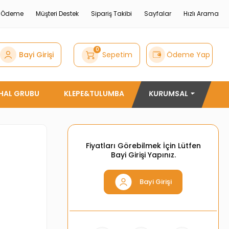
e Ödeme
Müşteri Destek
Sipariş Takibi
Sayfalar
Hızlı Arama
0
Bayi Girişi
Sepetim
Ödeme Yap
THAL GRUBU
KLEPE&TULUMBA
KURUMSAL
Fiyatları Görebilmek İçin Lütfen
Bayi Girişi Yapınız.
Bayi Girişi