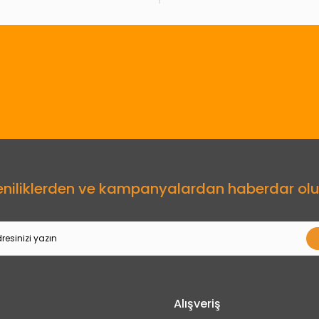
Gönder
eniliklerden ve kampanyalardan haberdar olu
Alışveriş