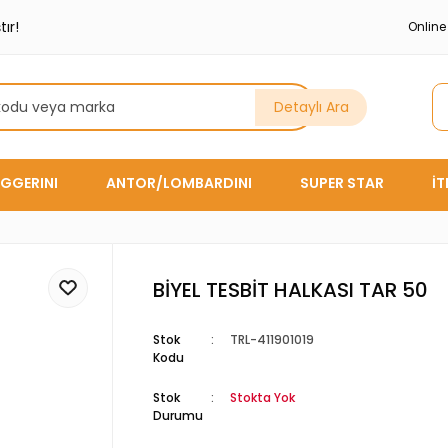
ır!
Onlin
Detaylı Ara
GGERINI
ANTOR/LOMBARDINI
SUPER STAR
İ
BİYEL TESBİT HALKASI TAR 50
Stok
TRL-411901019
Kodu
Stok
Stokta Yok
Durumu