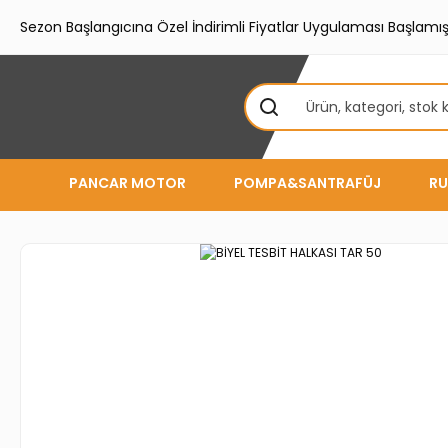
Sezon Başlangıcına Özel İndirimli Fiyatlar Uygulaması Başlamışt
PANCAR MOTOR
POMPA&SANTRAFÜJ
RU