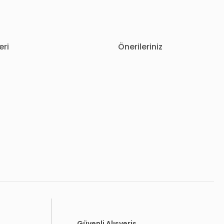
eri
Önerileriniz
letebilirsiniz.
Güvenli Alışveriş