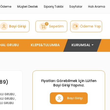
e Ödeme
Müşteri Destek
Sipariş Takibi
Sayfalar
Hızlı Arama
0
Bayi Girişi
Sepetim
Ödeme Yap
THAL GRUBU
KLEPE&TULUMBA
KURUMSAL
Fiyatları Görebilmek İçin Lütfen
G89)
Bayi Girişi Yapınız.
KOLU GRUBU
,
Bayi Girişi
KOLU GRUBU
,
OLU GRUBU