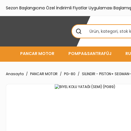
Sezon Başlangıcına Özel İndirimli Fiyatlar Uygulaması Başlamışt
PANCAR MOTOR
POMPA&SANTRAFÜJ
RU
Anasayfa
PANCAR MOTOR
PG-80
SİLİNDİR - PİSTON+ SEGMAN