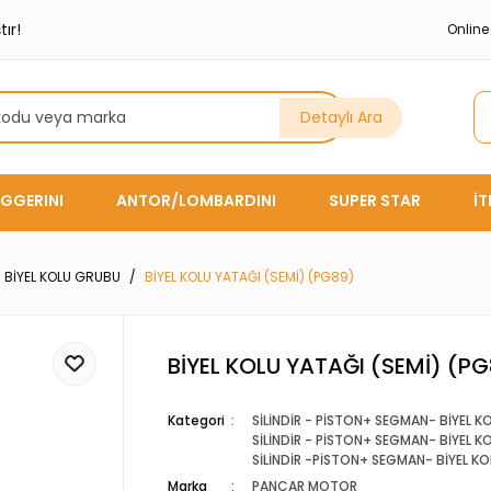
ır!
Onlin
Detaylı Ara
GGERINI
ANTOR/LOMBARDINI
SUPER STAR
İ
- BİYEL KOLU GRUBU
BİYEL KOLU YATAĞI (SEMİ) (PG89)
BİYEL KOLU YATAĞI (SEMİ) (P
Kategori
SİLİNDİR - PİSTON+ SEGMAN- BİYEL 
SİLİNDİR - PİSTON+ SEGMAN- BİYEL 
SİLİNDİR -PİSTON+ SEGMAN- BİYEL K
Marka
PANCAR MOTOR