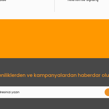
Gönder
eniliklerden ve kampanyalardan haberdar olu