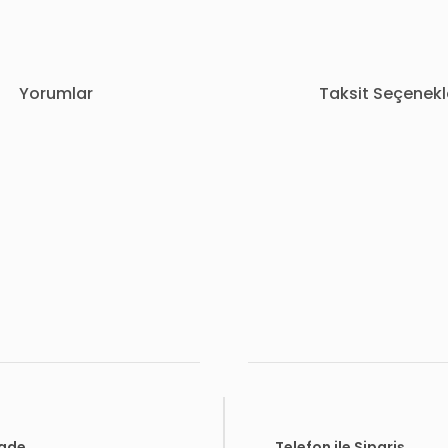
Yorumlar
Taksit Seçenekl
rda yetersiz gördüğünüz noktaları öneri formunu kullanarak tarafımıza i
Bu ürüne ilk yorumu siz yapın!
Yorum Yaz
İade
Telefon ile Sipariş