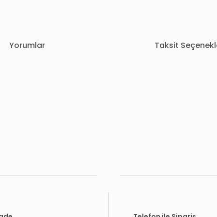
Yorumlar
Taksit Seçenekl
rda yetersiz gördüğünüz noktaları öneri formunu kullanarak tarafımıza i
Bu ürüne ilk yorumu siz yapın!
Yorum Yaz
İade
Telefon ile Sipariş