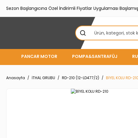
Sezon Başlangıcına Özel İndirimli Fiyatlar Uygulaması Başlamışt
PANCAR MOTOR
POMPA&SANTRAFÜJ
RU
Anasayfa
İTHAL GRUBU
RD-210 (12-LD477/2)
BİYEL KOLU RD-21