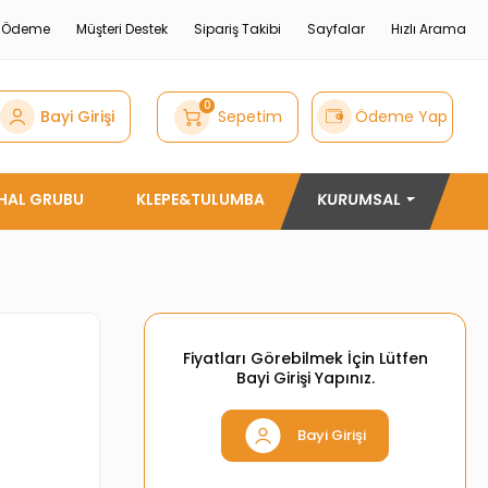
e Ödeme
Müşteri Destek
Sipariş Takibi
Sayfalar
Hızlı Arama
0
Bayi Girişi
Sepetim
Ödeme Yap
THAL GRUBU
KLEPE&TULUMBA
KURUMSAL
Fiyatları Görebilmek İçin Lütfen
Bayi Girişi Yapınız.
Bayi Girişi