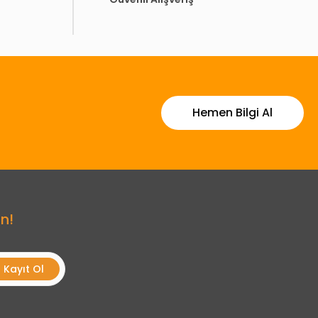
Hemen Bilgi Al
n!
Kayıt Ol