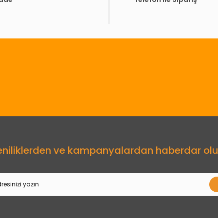
Gönder
eniliklerden ve kampanyalardan haberdar olu