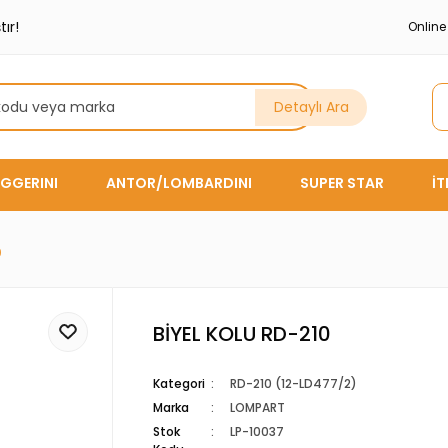
ır!
Onlin
Detaylı Ara
GGERINI
ANTOR/LOMBARDINI
SUPER STAR
İ
0
BİYEL KOLU RD-210
Kategori
RD-210 (12-LD477/2)
Marka
LOMPART
Stok
LP-10037