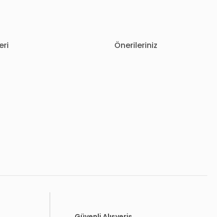
eri
Önerileriniz
letebilirsiniz.
Güvenli Alışveriş