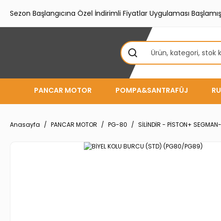
Sezon Başlangıcına Özel İndirimli Fiyatlar Uygulaması Başlamışt
PANCAR MOTOR
POMPA&SANTRAFÜJ
RU
Anasayfa
PANCAR MOTOR
PG-80
SİLİNDİR - PİSTON+ SEGMAN