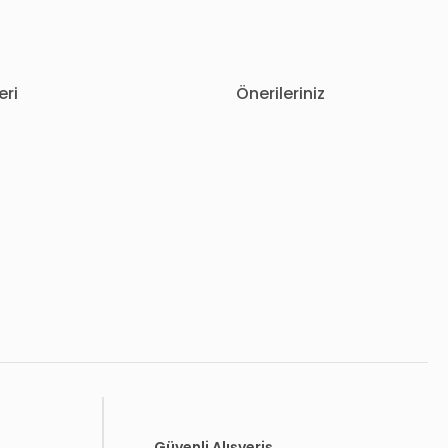
eri
Önerileriniz
letebilirsiniz.
Güvenli Alışveriş