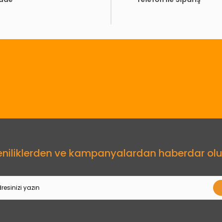
Gönder
eniliklerden ve kampanyalardan haberdar olu