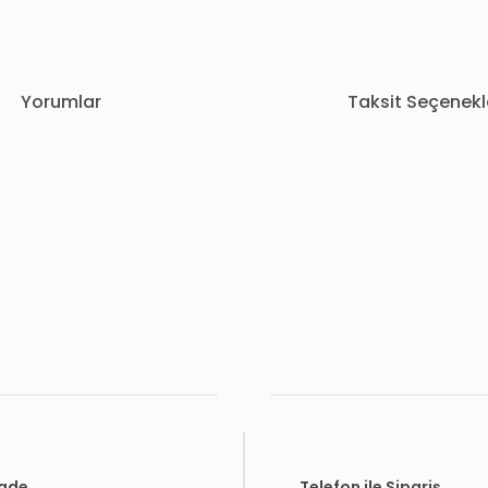
Yorumlar
Taksit Seçenekl
rda yetersiz gördüğünüz noktaları öneri formunu kullanarak tarafımıza i
Bu ürüne ilk yorumu siz yapın!
Yorum Yaz
İade
Telefon ile Sipariş