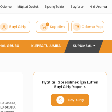
e Ödeme
Müşteri Destek
Sipariş Takibi
Sayfalar
Hızlı Arama
0
Bayi Girişi
Sepetim
Ödeme Yap
THAL GRUBU
KLEPE&TULUMBA
KURUMSAL
Fiyatları Görebilmek İçin Lütfen
Bayi Girişi Yapınız.
Bayi Girişi
KOLU GRUBU
,
KOLU GRUBU
,
OLU GRUBU