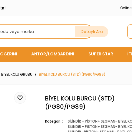
ır!
Onlin
Detaylı Ara
GGERINI
ANTOR/LOMBARDINI
SUPER STAR
İ
- BİYEL KOLU GRUBU
BİYEL KOLU BURCU (STD) (PG80/PG89)
BİYEL KOLU BURCU (STD)
(PG80/PG89)
Kategori
SİLİNDİR - PİSTON+ SEGMAN- BİYEL 
SİLİNDİR - PİSTON+ SEGMAN- BİYEL 
SİLİNDİR -PİSTON+ SEGMAN- BİYEL K