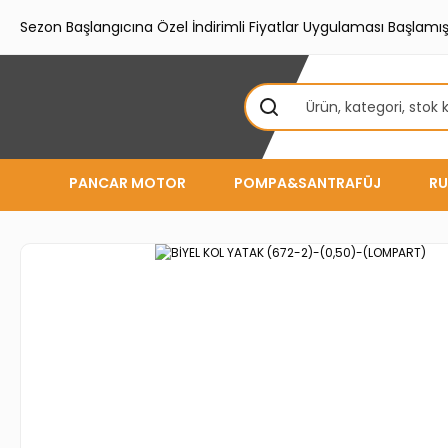
Sezon Başlangıcına Özel İndirimli Fiyatlar Uygulaması Başlamışt
PANCAR MOTOR
POMPA&SANTRAFÜJ
RU