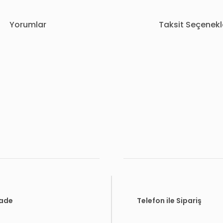
Yorumlar
Taksit Seçenekl
rda yetersiz gördüğünüz noktaları öneri formunu kullanarak tarafımıza i
Bu ürüne ilk yorumu siz yapın!
Yorum Yaz
İade
Telefon ile Sipariş