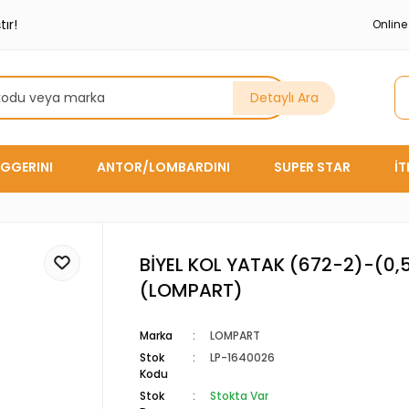
ır!
Onlin
Detaylı Ara
GGERINI
ANTOR/LOMBARDINI
SUPER STAR
İ
BİYEL KOL YATAK (672-2)-(0,
(LOMPART)
Marka
LOMPART
Stok
LP-1640026
Kodu
Stok
Stokta Var