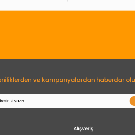
Gönder
eniliklerden ve kampanyalardan haberdar olu
Alışveriş