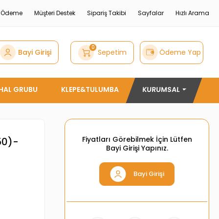
e Ödeme
Müşteri Destek
Sipariş Takibi
Sayfalar
Hızlı Arama
0
Bayi Girişi
Sepetim
Ödeme Yap
THAL GRUBU
KLEPE&TULUMBA
KURUMSAL
Fiyatları Görebilmek İçin Lütfen
50)-
Bayi Girişi Yapınız.
Bayi Girişi