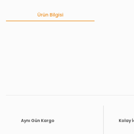
Ürün Bilgisi
Bu ürünün fiyat bilgisi, resim, ürün açıklamalarında ve diğer konula
Görüş ve önerileriniz için teşekkür ederiz.
Ürün resmi kalitesiz, bozuk veya görüntülenemiyor.
Ürün açıklamasında eksik bilgiler bulunuyor.
Ürün bilgilerinde hatalar bulunuyor.
Ürün fiyatı diğer sitelerden daha pahalı.
Bu ürüne benzer farklı alternatifler olmalı.
Aynı Gün Kargo
Kolay 