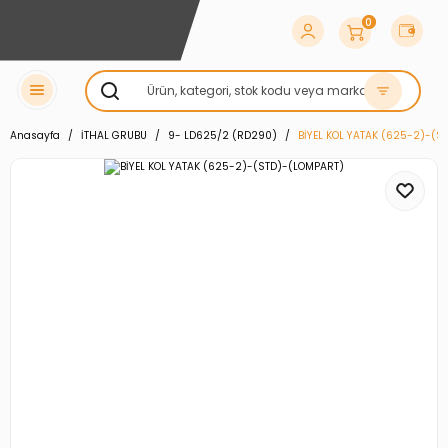
0
Anasayfa
İTHAL GRUBU
9- LD625/2 (RD290)
BİYEL KOL YATAK (625-2)-(S